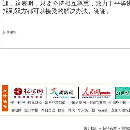
迎，这表明，只要坚持相互尊重，致力于平等
找到双方都可以接受的解决办法。谢谢。
分享按钮
友
情
链
·
美中时报
·
凤凰财经
·
每日经济新闻
·
中国金融网
·
中国商务部
·
中国财经网
·
接
·
侨报网
·
纽约时报
·
今日美国
·
财富
·
时代
·
华尔街日报
·
福布斯
·
芝加哥论坛
关于我们
－
招聘英才
－
网站