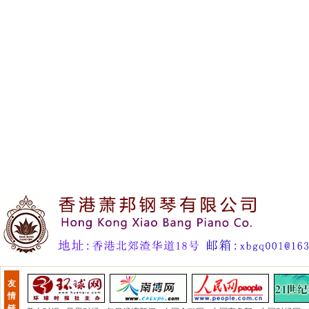
友
情
链