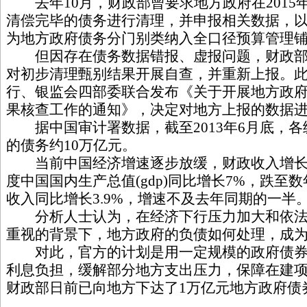
去年10月，财政部曾要求地方政府在2015年1
清偿完毕的债务进行清理，并申报相关数据，以
为地方政府债务分门别类纳入全口径预算管理
但因存在债务数据错报、虚报问题，财政部
对初步清理甄别结果开展自查，并重新上报。
行、银监会四部委联合发布《关于开展地方政
果核查工作的通知》，决定对地方上报的数据
据中国审计署数据，截至2013年6月底，各
的债务约10万亿元。
当前中国经济增速逐步放缓，财政收入增长亦
度中国国内生产总值(gdp)同比增长7%，跌至
收入同比增长3.9%，增速不及去年同期的一半
分析人士认为，在经济下行压力加大和依法
重视的背景下，地方政府的负债如何处理，成
对此，官方的计划是用一定规模的政府债券
利息负担，缓解部分地方支出压力，保障在建
财政部日前已向地方下达了1万亿元地方政府债