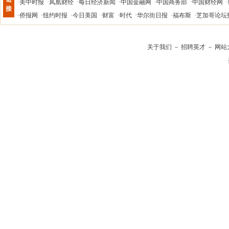
·
美中时报
·
凤凰财经
·
每日经济新闻
·
中国金融网
·
中国商务部
·
中国财经网
·
接
·
侨报网
·
纽约时报
·
今日美国
·
财富
·
时代
·
华尔街日报
·
福布斯
·
芝加哥论坛
关于我们
－
招聘英才
－
网站