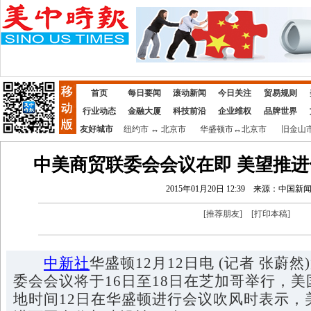
首页
每日要闻
滚动新闻
今日关注
贸易规则
行业动态
金融大厦
科技前沿
企业维权
品牌世界
友好城市
纽约市
↔
北京市
华盛顿市
↔
北京市
旧金山
中美商贸联委会会议在即 美望推
2015年01月20日 12:39
来源：中国新
[
推荐朋友
]
[
打印本稿
]
中新社
华盛顿12月12日电 (记者 张蔚
委会会议将于16日至18日在芝加哥举行，
地时间12日在华盛顿进行会议吹风时表示，