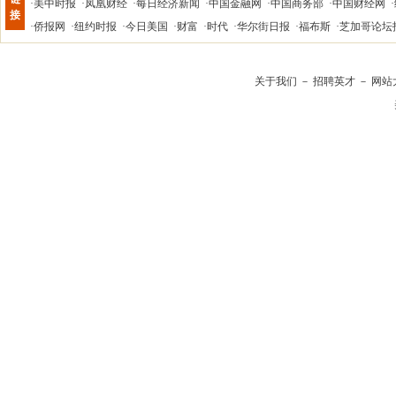
·
美中时报
·
凤凰财经
·
每日经济新闻
·
中国金融网
·
中国商务部
·
中国财经网
·
接
·
侨报网
·
纽约时报
·
今日美国
·
财富
·
时代
·
华尔街日报
·
福布斯
·
芝加哥论坛
关于我们
－
招聘英才
－
网站