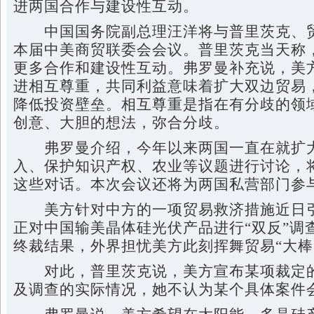
进两国合作与建设性互动。
中国国务院副总理汪洋将与普里茨克、贸
本届中美商贸联委会会议。普里茨克当天称
更多合作和建设性互动。弗罗曼补充说，美
进相互尊重，共同利益意味着扩大双边贸易
降低投资壁垒。相互尊重是指在有分歧的领
创意、大胆的想法，弥合分歧。
弗罗曼介绍，今年以来两国一直在就扩大
入、保护知识产权、农业等议题进行讨论，
这些对话。本次会议还将为两国私营部门参
美方针对中方的一项贸易救济措施近日引
正对中国输美晶体硅光伏产品进行“双反”调查
终裁结果，外界担忧美方此刻挥舞贸易“大棒
对此，普里茨克说，美方宣布某项裁定的
及调查的实际情况，她不认为某个具体案件