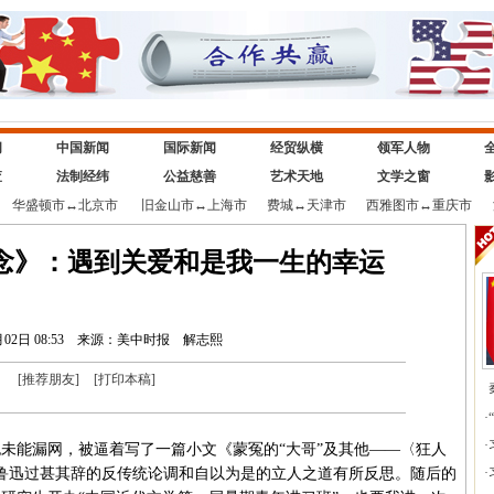
闻
中国新闻
国际新闻
经贸纵横
领军人物
查
法制经纬
公益慈善
艺术天地
文学之窗
华盛顿市
↔
北京市
旧金山市
↔
上海市
费城
↔
天津市
西雅图市
↔
重庆市
念》：遇到关爱和是我一生的幸运
02日 08:53
来源：美中时报
解志熙
[
推荐朋友
]
[
打印本稿
]
·
·
能漏网，被逼着写了一篇小文《蒙冤的“大哥”及其他——〈狂人
鲁迅过甚其辞的反传统论调和自以为是的立人之道有所反思。随后的
·