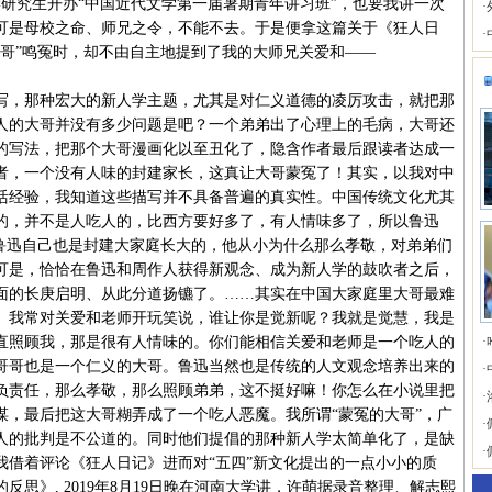
研究生开办“中国近代文学第一届暑期青年讲习班”，也要我讲一次
·
可是母校之命、师兄之令，不能不去。于是便拿这篇关于《狂人日
·
大哥”鸣冤时，却不由自主地提到了我的大师兄关爱和——
，那种宏大的新人学主题，尤其是对仁义道德的凌厉攻击，就把那
人的大哥并没有多少问题是吧？一个弟弟出了心理上的毛病，大哥还
的写法，把那个大哥漫画化以至丑化了，隐含作者最后跟读者达成一
者，一个没有人味的封建家长，这真让大哥蒙冤了！其实，以我对中
活经验，我知道这些描写并不具备普遍的真实性。中国传统文化尤其
的，并不是人吃人的，比西方要好多了，有人情味多了，所以鲁迅
。鲁迅自己也是封建大家庭长大的，他从小为什么那么孝敬，对弟弟们
可是，恰恰在鲁迅和周作人获得新观念、成为新人学的鼓吹者之后，
面的长庚启明、从此分道扬镳了。……其实在中国大家庭里大哥最难
。我常对关爱和老师开玩笑说，谁让你是觉新呢？我就是觉慧，我是
直照顾我，那是很有人情味的。你们能相信关爱和老师是一个吃人的
·
哥哥也是一个仁义的大哥。鲁迅当然也是传统的人文观念培养出来的
·
负责任，那么孝敬，那么照顾弟弟，这不挺好嘛！你怎么在小说里把
·
谋，最后把这大哥糊弄成了一个吃人恶魔。我所谓“蒙冤的大哥”，广
·
人的批判是不公道的。同时他们提倡的那种新人学太简单化了，是缺
·
我借着评论《狂人日记》进而对“五四”新文化提出的一点小小的质
思》, 2019年8月19日晚在河南大学讲，许萌据录音整理、解志熙