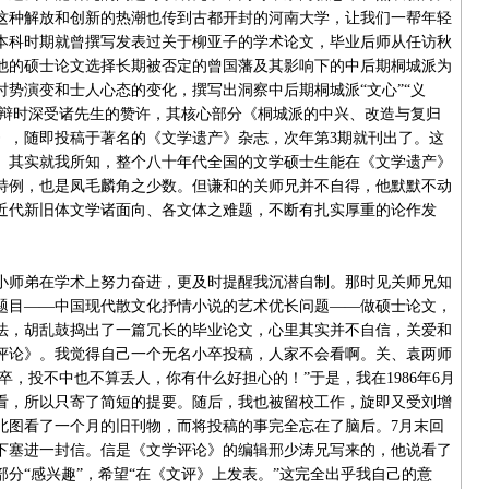
这种解放和创新的热潮也传到古都开封的河南大学，让我们一帮年轻
本科时期就曾撰写发表过关于柳亚子的学术论文，毕业后师从任访秋
他的硕士论文选择长期被否定的曾国藩及其影响下的中后期桐城派为
势演变和士人心态的变化，撰写出洞察中后期桐城派“文心”“义
年末答辩时深受诸先生的赞许，其核心部分《桐城派的中兴、改造与复归
》，随即投稿于著名的《文学遗产》杂志，次年第3期就刊出了。这
。其实就我所知，整个八十年代全国的文学硕士生能在《文学遗产》
特例，也是凤毛麟角之少数。但谦和的关师兄并不自得，他默默不动
近代新旧体文学诸面向、各文体之难题，不断有扎实厚重的论作发
师弟在学术上努力奋进，更及时提醒我沉潜自制。那时见关师兄知
题目——中国现代散文化抒情小说的艺术优长问题——做硕士论文，
法，胡乱鼓捣出了一篇冗长的毕业论文，心里其实并不自信，关爱和
评论》。我觉得自己一个无名小卒投稿，人家不会看啊。关、袁两师
卒，投不中也不算丢人，你有什么好担心的！”于是，我在1986年6月
看，所以只寄了简短的提要。随后，我也被留校工作，旋即又受刘增
北图看了一个月的旧刊物，而将投稿的事完全忘在了脑后。7月末回
下塞进一封信。信是《文学评论》的编辑邢少涛兄写来的，他说看了
分“感兴趣”，希望“在《文评》上发表。”这完全出乎我自己的意