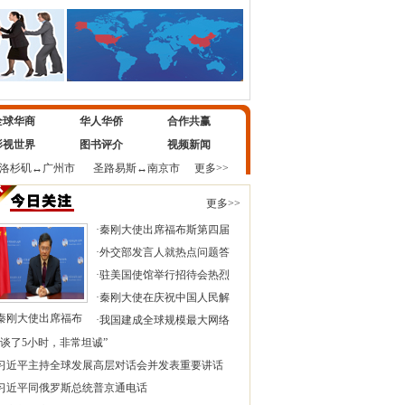
全球华商
华人华侨
合作共赢
影视世界
图书评介
视频新闻
洛杉矶
↔
广州市
圣路易斯
↔
南京市
更多>>
更多>>
·
秦刚大使出席福布斯第四届
·
外交部发言人就热点问题答
·
驻美国使馆举行招待会热烈
·
秦刚大使在庆祝中国人民解
秦刚大使出席福布
·
我国建成全球规模最大网络
“谈了5小时，非常坦诚”
习近平主持全球发展高层对话会并发表重要讲话
习近平同俄罗斯总统普京通电话