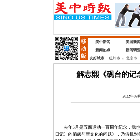
美中新闻
美国新
新闻热点
新闻调
友好城市
纽约市
↔
北京市
解志熙《砚台的记
2022年09月
去年5月是五四运动一百周年纪念，我也未
日记〉的偏颇与新文化的问题》，乃借机对