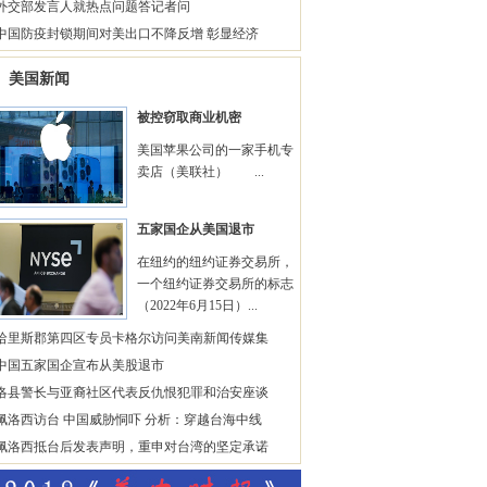
外交部发言人就热点问题答记者问
中国防疫封锁期间对美出口不降反增 彰显经济
美国新闻
被控窃取商业机密
美国苹果公司的一家手机专
卖店（美联社） ...
五家国企从美国退市
在纽约的纽约证券交易所，
一个纽约证券交易所的标志
（2022年6月15日）...
哈里斯郡第四区专员卡格尔访问美南新闻传媒集
中国五家国企宣布从美股退市
洛县警长与亚裔社区代表反仇恨犯罪和治安座谈
佩洛西访台 中国威胁恫吓 分析：穿越台海中线
佩洛西抵台后发表声明，重申对台湾的坚定承诺