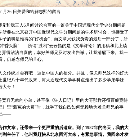
 年7 月26 日关爱和给解志熙的留言
兄和我三人6月间讨论合写的一篇关于中国近现代文学史分期问题
文学所要在北京召开中国近现代文学分期问题的学术研讨会，也接受了
学子的确是难得的“好机会”，而文章只缺我负责的最后一部分了，所
冲昏头脑”——所谓“胜利”云云指的是《文学评论》的用稿和北上读
消息弄得沾沾自喜的，幸好关师兄及时发出告诫，让我清醒下来。我一
看，仍感念师兄的苦心。
文传统才会有吧，这是中国人的福分。并且，像关师兄这样的好大
上世纪八十年代以来，河大近现代文学学科点走出了多少学弟学妹
苦大哥！
宽容无赖的小弟，甚至像《狂人日记》里的大哥那样还得百般宽待
记》里“蒙冤的大哥”时，就举了我自己如何无赖地为难关师兄的事
吧——
作文章，还带来一个更严重的后遗症。到了1987年的冬天，我的大
的副主任了，他叫我赶快从北京回河大来，有紧急事情。我回来才发