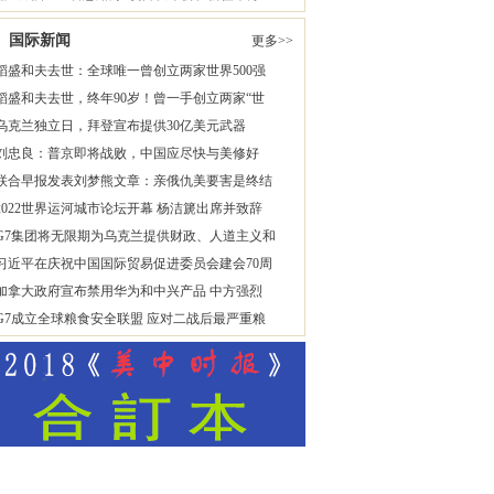
国际新闻
更多>>
稻盛和夫去世：全球唯一曾创立两家世界500强
稻盛和夫去世，终年90岁！曾一手创立两家“世
乌克兰独立日，拜登宣布提供30亿美元武器
刘忠良：普京即将战败，中国应尽快与美修好
联合早报发表刘梦熊文章：亲俄仇美要害是终结
2022世界运河城市论坛开幕 杨洁篪出席并致辞
G7集团将无限期为乌克兰提供财政、人道主义和
习近平在庆祝中国国际贸易促进委员会建会70周
加拿大政府宣布禁用华为和中兴产品 中方强烈
G7成立全球粮食安全联盟 应对二战后最严重粮