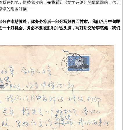
道我在外地，便替我收信，先我看到《文学评论》的薄薄回信，估计
谆谆的附函叮嘱——
部分在李慈健处，你务必将后一部分写好再回甘肃。我们八月中旬即
去一个好机会。务必不要被胜利冲昏头脑，写好后交给李慈健，我们