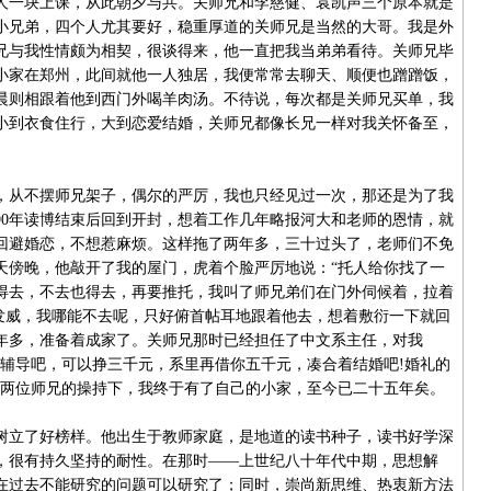
人一块上课，从此朝夕与共。关师兄和李慈健、袁凯声三个原本就是
级小兄弟，四个人尤其要好，稳重厚道的关师兄是当然的大哥。我是外
兄与我性情颇为相契，很谈得来，他一直把我当弟弟看待。关师兄毕
小家在郑州，此间就他一人独居，我便常常去聊天、顺便也蹭蹭饭，
晨则相跟着他到西门外喝羊肉汤。不待说，每次都是关师兄买单，我
小到衣食住行，大到恋爱结婚，关师兄都像长兄一样对我关怀备至，
从不摆师兄架子，偶尔的严厉，我也只经见过一次，那还是为了我
90年读博结束后回到开封，想着工作几年略报河大和老师的恩情，就
回避婚恋，不想惹麻烦。这样拖了两年多，三十过头了，老师们不免
天傍晚，他敲开了我的屋门，虎着个脸严厉地说：“托人给你找了一
得去，不去也得去，再要推托，我叫了师兄弟们在门外伺候着，拉着
兄发威，我哪能不去呢，只好俯首帖耳地跟着他去，想着敷衍一下就回
年多，准备着成家了。关师兄那时已经担任了中文系主任，对我
学辅导吧，可以挣三千元，系里再借你五千元，凑合着结婚吧!婚礼的
在两位师兄的操持下，我终于有了自己的小家，至今已二十五年矣。
立了好榜样。他出生于教师家庭，是地道的读书种子，读书好学深
，很有持久坚持的耐性。在那时——上世纪八十年代中期，思想解
在过去不能研究的问题可以研究了；同时，崇尚新思维、热衷新方法