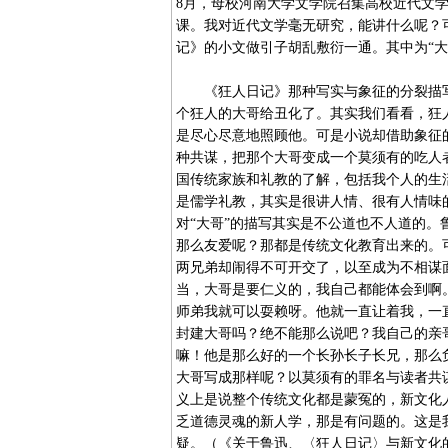
8月，母校河南大学文学院召集高校近代文学
课。我对近代文学毫无研究，能讲什么呢？
记》的小文做引子胡乱敷衍一通。其中为“
《狂人日记》那种写实与象征的分裂描写
个狂人的大哥给丑化了。其实我们看看，狂
是尽心尽意地照顾他。可是小说却借助象征
种共谋，把那个大哥变成一个莫须有的吃人
国传统家族和礼教的了解，包括我个人的生
是儒学礼教，其实是很讲人情、很有人情味
对“大哥”的描写其实是不公道也不人道的
那么友爱呢？那都是传统文化教育出来的。
两兄弟却闹得不可开交了，以至成为不相谋
当，大哥是要仁义的，我自己都能体会到啊
师弟我就可以耍赖呀。他就一直让着我，一
封建大哥吗？绝不能那么说吧？我自己的亲
嘛！他是那么好的一个长孙长子长兄，那么
大哥写成那样呢？以莫须有的罪名与读者共
义上是说整个传统文化都是蒙冤的，新文化
乏道德灵魂的新人学，那是有问题的。这是
疑。（《关于鲁迅、〈狂人日记〉与新文化的反