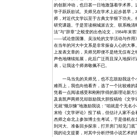
的创新冲动，也日甚一日地激荡着学术界。
学子跃跃欲试。关师兄在学术上起步甚早，
师，对近代文学以至于古典文学狠下功夫。
研究课题。于是苦读桐城派古文、联系晚清时
法”与“辞章”之蜕变的出色论文，1984
——试论曾国藩、吴汝纶的文学活动与作用
在当年的河大中文系是非常振奋人心的大事
上发表文章的，关师兄即便不是绝无仅有之
声色地继续拓展，此后广泛而且深入地探讨
表，让我这个师弟敬佩不已。
一马当先的关师兄，也不忘鼓励我这个小
难而上，我也向他看齐，选了一个比较难的
凭着一点阅读感受和刚刚学得的新理论新方
及袁凯声两师兄却鼓励我大胆投稿给《文学
兄就“慨尔慷”地激励我说：“咱就是个无名小
末给《文学评论》投了稿，但估计人家不会
杰师之命北上参加博士生考试，于是借机在
到河大、准备回乡探亲，打开房门却见门底
我的论文提要，对其中分析抒情小说艺术的部