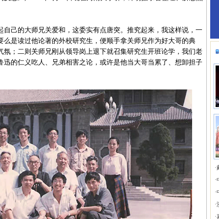
自己的大师兄关爱和，这委实有点唐突。推究起来，我这样说，一
要么是读过他论著的外校研究生，便顺手拿关师兄作为好大哥的典
气氛；二则关师兄刚从领导岗上退下就召集研究生开班论学，我们老
鲁迅的仁义吃人、兄弟相害之论，或许是他当大哥当累了、想卸担子
·
·
·
·
·