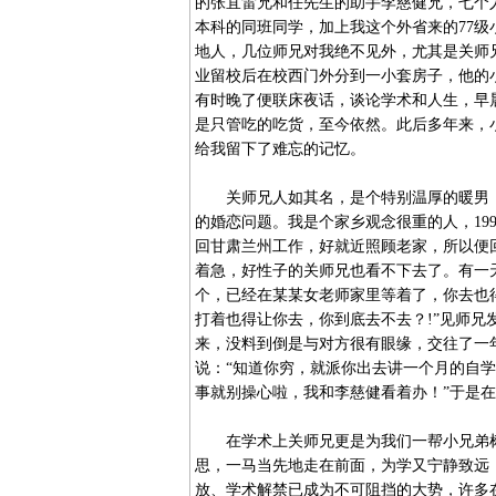
的张宜雷兄和任先生的助手李慈健兄，七个
本科的同班同学，加上我这个外省来的77
地人，几位师兄对我绝不见外，尤其是关师
业留校后在校西门外分到一小套房子，他的
有时晚了便联床夜话，谈论学术和人生，早
是只管吃的吃货，至今依然。此后多年来，
给我留下了难忘的记忆。
关师兄人如其名，是个特别温厚的暖男，
的婚恋问题。我是个家乡观念很重的人，19
回甘肃兰州工作，好就近照顾老家，所以便
着急，好性子的关师兄也看不下去了。有一
个，已经在某某女老师家里等着了，你去也
打着也得让你去，你到底去不去？!”见师
来，没料到倒是与对方很有眼缘，交往了一
说：“知道你穷，就派你出去讲一个月的自
事就别操心啦，我和李慈健看着办！”于是
在学术上关师兄更是为我们一帮小兄弟树
思，一马当先地走在前面，为学又宁静致远
放、学术解禁已成为不可阻挡的大势，许多