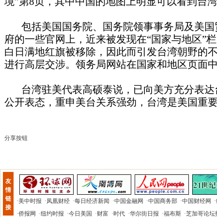
境”第8页，其中中国的地图上明显可以看到台
包括美国国务院、国务院领事事务局及美国
府的一些官网上，近来被发现在“国家与地区”
白日满地红旗被移除，因此而引发台湾朝野的
进行高层交涉。领务局网站在国家和地区页面
台湾驻美代表高硕泰说，已向美方充分表达
公开表态，重申美台关系强劲，台湾是美国重
分享按钮
友
情
链
·
美中时报
·
凤凰财经
·
每日经济新闻
·
中国金融网
·
中国商务部
·
中国财经网
·
接
·
侨报网
·
纽约时报
·
今日美国
·
财富
·
时代
·
华尔街日报
·
福布斯
·
芝加哥论坛