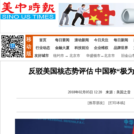
首页
每日要闻
滚动新闻
今日关注
每日新闻
行业动态
金融大厦
科技前沿
企业维权
品牌世界
友好城市
纽约市
↔
北京市
华盛顿市
↔
北京市
旧金山
反驳美国核态势评估 中国称“极
2018年02月05日 12:20
来源：美国之音
[
推荐朋友
]
[
打印本稿
]