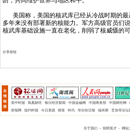
防，共同维护世界与地区和平。
美国称，美国的核武库已经从冷战时期的最高峰
多年来没有部署新的核能力。军方高级官员们
核武库基础设施一直在老化，削弱了核威慑的
分享按钮
友
情
链
·
美中时报
·
凤凰财经
·
每日经济新闻
·
中国金融网
·
中国商务部
·
中国财经网
·
接
·
侨报网
·
纽约时报
·
今日美国
·
财富
·
时代
·
华尔街日报
·
福布斯
·
芝加哥论坛
关于我们
－
招聘英才
－
网站