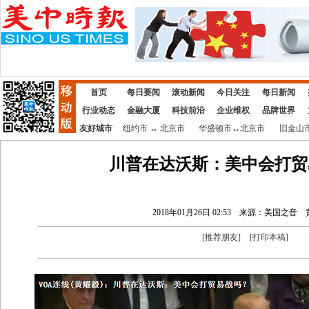
首页
每日要闻
滚动新闻
今日关注
每日新闻
行业动态
金融大厦
科技前沿
企业维权
品牌世界
友好城市
纽约市
↔
北京市
华盛顿市
↔
北京市
旧金山
川普在达沃斯：美中会打贸
2018年01月26日 02:53
来源：美国之音
[
推荐朋友
]
[
打印本稿
]