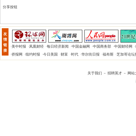
分享按钮
友
情
链
·
美中时报
·
凤凰财经
·
每日经济新闻
·
中国金融网
·
中国商务部
·
中国财经网
·
接
·
侨报网
·
纽约时报
·
今日美国
·
财富
·
时代
·
华尔街日报
·
福布斯
·
芝加哥论坛
关于我们
－
招聘英才
－
网站