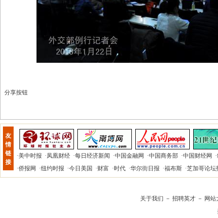
分享按钮
友
情
链
·
美中时报
·
凤凰财经
·
每日经济新闻
·
中国金融网
·
中国商务部
·
中国财经网
·
接
·
侨报网
·
纽约时报
·
今日美国
·
财富
·
时代
·
华尔街日报
·
福布斯
·
芝加哥论坛
关于我们
－
招聘英才
－
网站