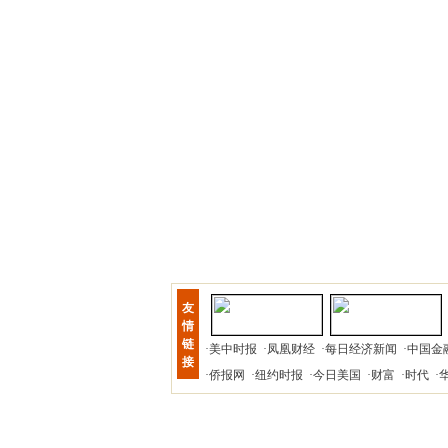
友
情
链
·
美中时报
·
凤凰财经
·
每日经济新闻
·
中国金
接
·
侨报网
·
纽约时报
·
今日美国
·
财富
·
时代
·