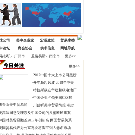
球公司
美中企业家
宏观政策
贸易摩擦
中论坛
商会协会
供求信息
网址导航
洛杉矶
↔
广州市
圣路易斯
↔
南京市
更多>>
更多>>
·
2017中国十大上市公司黑榜
·
开年频起风波 2018年中美
·
特拉斯欲在华建超级电池厂
·
中国企业占领美国CES展
川普听美中贸易简
·
川普听美中贸易简报 考虑
美高法同意受理涉及中国公司的反垄断民事案
中国对美贸易顺差2017年创新高 两国贸易关系
美国贸易代表办公室再次将淘宝列入恶名市场