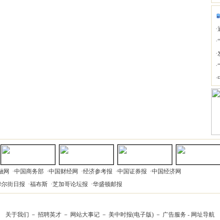
·
·
·
·
·
融网
·
中国商务部
·
中国财经网
·
经济参考报
·
中国证券报
·
中国经济网
华尔街日报
·
福布斯
·
芝加哥论坛报
·
华盛顿邮报
关于我们
－
招聘英才
－
网站大事记
－
美中时报(电子版)
－
广告服务
-
网址导航