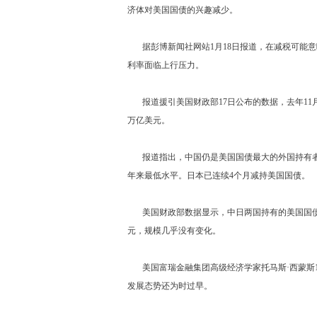
济体对美国国债的兴趣减少。
据彭博新闻社网站1月18日报道，在减税可能意
利率面临上行压力。
报道援引美国财政部17日公布的数据，去年11月，
万亿美元。
报道指出，中国仍是美国国债最大的外国持有者，其
年来最低水平。日本已连续4个月减持美国国债。
美国财政部数据显示，中日两国持有的美国国债规
元，规模几乎没有变化。
美国富瑞金融集团高级经济学家托马斯·西蒙斯1
发展态势还为时过早。