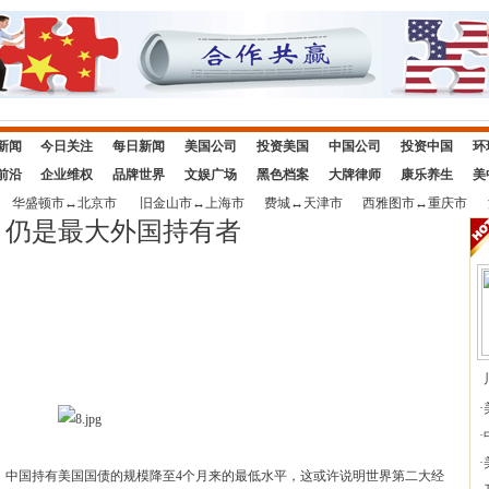
新闻
今日关注
每日新闻
美国公司
投资美国
中国公司
投资中国
环
前沿
企业维权
品牌世界
文娱广场
黑色档案
大牌律师
康乐养生
美
华盛顿市
↔
北京市
旧金山市
↔
上海市
费城
↔
天津市
西雅图市
↔
重庆市
 仍是最大外国持有者
·
·
·
，中国持有美国国债的规模降至4个月来的最低水平，这或许说明世界第二大经