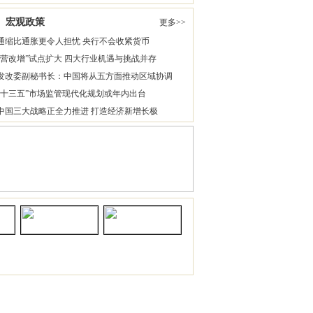
宏观政策
更多>>
通缩比通胀更令人担忧 央行不会收紧货币
“营改增”试点扩大 四大行业机遇与挑战并存
发改委副秘书长：中国将从五方面推动区域协调
“十三五”市场监管现代化规划或年内出台
中国三大战略正全力推进 打造经济新增长极