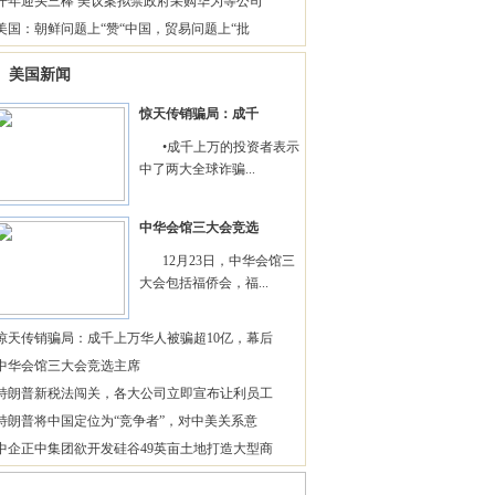
开年迎头三棒 美议案拟禁政府采购华为等公司
美国：朝鲜问题上“赞“中国，贸易问题上“批
美国新闻
惊天传销骗局：成千
•成千上万的投资者表示
中了两大全球诈骗...
中华会馆三大会竞选
12月23日，中华会馆三
大会包括福侨会，福...
惊天传销骗局：成千上万华人被骗超10亿，幕后
中华会馆三大会竞选主席
特朗普新税法闯关，各大公司立即宣布让利员工
特朗普将中国定位为“竞争者”，对中美关系意
中企正中集团欲开发硅谷49英亩土地打造大型商