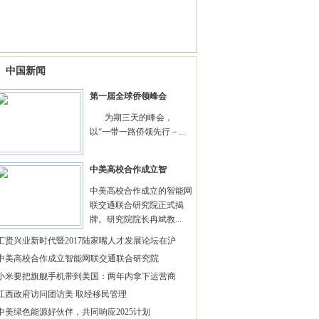
中国新闻
第一届全球侨领峰会
为期三天的峰会，
以“一带一路侨领先行－...
中美高校合作成立智
中美高校合作成立的智能网
联交通联合研究院正式揭
牌。研究院院长冉斌教...
汇贤兴业新时代暨2017陆家嘴人才发展论坛在沪
中美高校合作成立智能网联交通联合研究院
小米要把旗舰手机带到美国：两年内拿下运营商
江西政府访问团访美 取经移民管理
中美绿色能源好伙伴，共同响应2025计划