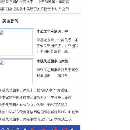
跨洋首飞国内最高水平！ 中美航班喝上镇海炼
美国国会报告就中美经贸关系指责中方 外交部
美国新闻
李显龙华府演说：中
李显龙表示，中美关系，不
仅攸关亚洲经济，对亚洲和
世界同时意味着「战...
李强民总领事出席第
李强民总领事致辞数千观众
观看演出 2017年...
李强民总领事出席第十二届“锦绣中华”舞蹈晚
美专家指中国取得非凡成就将为世界作更大贡献
金麦奖亮相Access Asia，化身中美电商贸易桥
华为SD-WAN荣膺开放网络国际权威组织ONUG创新
李强民总领事出席陈纳德飞虎队飞行学院成立仪