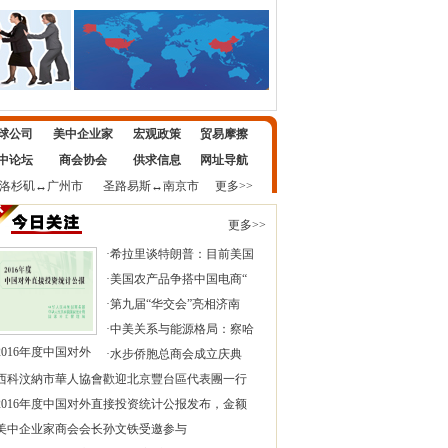
球公司
美中企业家
宏观政策
贸易摩擦
中论坛
商会协会
供求信息
网址导航
洛杉矶
↔
广州市
圣路易斯
↔
南京市
更多>>
更多>>
·
希拉里谈特朗普：目前美国
·
美国农产品争搭中国电商“
·
第九届“华交会”亮相济南
·
中美关系与能源格局：察哈
2016年度中国对外
·
水步侨胞总商会成立庆典
西科汶納市華人協會歡迎北京豐台區代表團一行
2016年度中国对外直接投资统计公报发布，金额
美中企业家商会会长孙文铁受邀参与