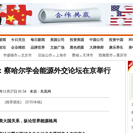
新闻
今日关注
每日新闻
美国公司
投资美国
中国公司
投资中国
环
前沿
企业维权
品牌世界
文娱广场
黑色档案
大牌律师
康乐养生
美
华盛顿市
↔
北京市
旧金山市
↔
上海市
费城
↔
天津市
西雅图市
↔
重庆市
：察哈尔学会能源外交论坛在京举行
7年11月27日 01:54
来源：凤凰网
[
推荐朋友
]
[
打印本稿
]
·
·
美大国关系，纵论世界能源格局
·