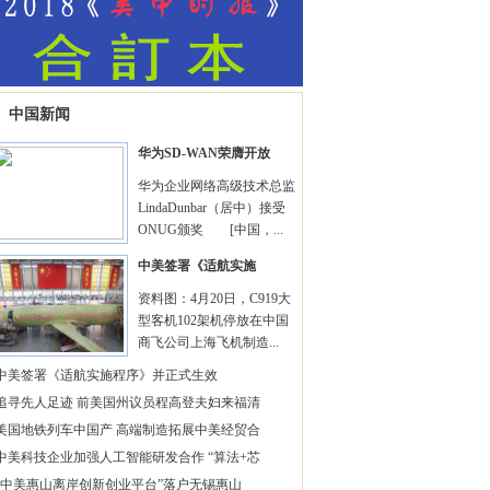
中国新闻
华为SD-WAN荣膺开放
华为企业网络高级技术总监
LindaDunbar（居中）接受
ONUG颁奖 [中国，...
中美签署《适航实施
资料图：4月20日，C919大
型客机102架机停放在中国
商飞公司上海飞机制造...
中美签署《适航实施程序》并正式生效
追寻先人足迹 前美国州议员程高登夫妇来福清
美国地铁列车中国产 高端制造拓展中美经贸合
中美科技企业加强人工智能研发合作 “算法+芯
“中美惠山离岸创新创业平台”落户无锡惠山