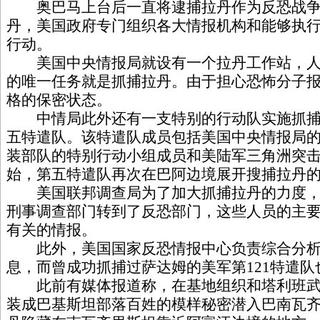
奥巴马上台后一直将逮捕拉丹作为反恐战争
丹，美国政府专门组织各大情报机构和能够执
行动。
美国中央情报局就设有一个拉丹工作站，人员
的唯一任务就是抓捕拉丹。由于担心恐怖分子
格的保密状态。
中情局此外还有一支特别的行动队实施抓捕拉
五特遣队。该特遣队成员包括美国中央情报局
装部队的特别行动小组成员和美陆军三角洲突击队
始，第五特遣队再次在巴阿边境展开搜捕拉丹
美国联邦调查局为了加大抓捕拉丹的力度，将
刑事调查部门转到了反恐部门，这些人员的主
有关的情报。
此外，美国国家反恐情报中心负责综合分析
息，而曾成功抓捕过萨达姆的美军第121特遣
此前有媒体报道称，在基地组织和塔利班武
装成巴基斯坦部落百姓的模样秘密潜入巴南瓦