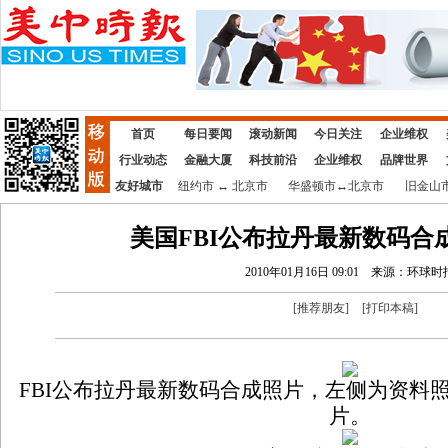
首页
每日要闻
滚动新闻
今日关注
企业维权
行业动态
金融大厦
科技前沿
企业维权
品牌世界
友好城市
纽约市
↔
北京市
华盛顿市
↔
北京市
旧金山
美国FBI公布拉丹最新数码合成
2010年01月16日 09:01
来源：环球时
[
推荐朋友
]
[
打印本稿
]
FBI公布拉丹最新数码合成照片，左侧为资料
片。