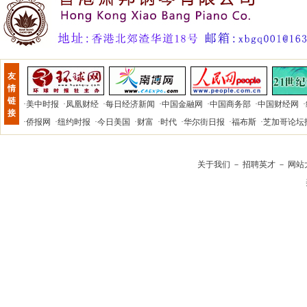
友
情
链
·
美中时报
·
凤凰财经
·
每日经济新闻
·
中国金融网
·
中国商务部
·
中国财经网
·
接
·
侨报网
·
纽约时报
·
今日美国
·
财富
·
时代
·
华尔街日报
·
福布斯
·
芝加哥论坛
关于我们
－
招聘英才
－
网站