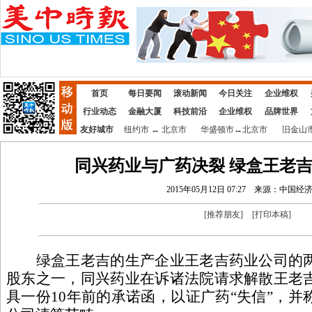
首页
每日要闻
滚动新闻
今日关注
企业维权
行业动态
金融大厦
科技前沿
企业维权
品牌世界
友好城市
纽约市
↔
北京市
华盛顿市
↔
北京市
旧金山
同兴药业与广药决裂 绿盒王老
2015年05月12日 07:27
来源：中国经
[
推荐朋友
]
[
打印本稿
]
绿盒王老吉的生产企业王老吉药业公司的两
股东之一，同兴药业在诉诸法院请求解散王老
具一份10年前的承诺函，以证广药“失信”，