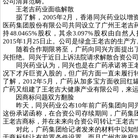
公司清算范畴。
王老吉药业面临解散
据了解，2005年2月，香港同兴药业以增
医药集团股份有限公司共同设立了广州王老吉
持48.0465%股权，其余3.097%股权由自
2015年1月25日止。公司是绿盒王老吉的生产方
随着合作期限将至，广药向同兴方面提出了
兴拒绝。同兴于近日上诉法院请求解散合资公
同兴药业认为，同兴也是在广药承诺将王老
况下才斥巨资入股的，但广药方面一直未履行
了解，2012年5月，广药从加多宝方面收回
广药又组建了王老吉大健康产业有限公司，来
因商标问题双方翻脸
昨天，同兴药业公布10年前广药集团向同
这份承诺函称，在合资公司存续期间，广药集
王老吉商标，并在未来向合资公司转让“王老吉
对此，广药集团给记者发来的材料中以知情
于商标转让有前置条件设置，而且广州市政府