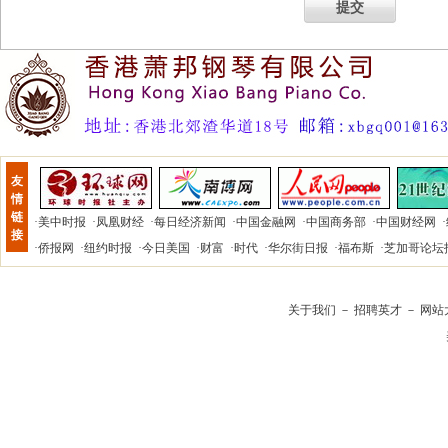
提交
友
情
链
·
美中时报
·
凤凰财经
·
每日经济新闻
·
中国金融网
·
中国商务部
·
中国财经网
·
接
·
侨报网
·
纽约时报
·
今日美国
·
财富
·
时代
·
华尔街日报
·
福布斯
·
芝加哥论坛
关于我们
－
招聘英才
－
网站