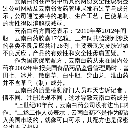
云南白药在声明中出具的两份安全性说明显
过公司网站及云南省食药管理局发布过草乌成
示，公司通过独特的炮制、生产工艺，已使草
的毒性得以消解或减弱。
云南白药方面还表示：“2010年至2012年
瓶、云南白药胶囊17亿粒。三年间共监测到涉
的各类不良反应共计28例，主要表现为皮肤过
不良反应，产品的有效性和安全性毋庸置疑。”
作为国家保密配方，云南白药从未在国内公
药在2002年申报美国食品药品监督管理局时，
田七、冰片、散瘀草、白牛胆、穿山龙、淮山
并不含草乌（制）成分。
云南白药质量检测部门人员昨天告诉记者，
情不同、注册法规不同，这才导致云南白药成
“上世纪80年代，云南白药公司没有进出口
作。”上述工作人员表示，云南白药不是作为药
入美国市场的，就像可口可乐，其配方也是保
分也不尽相同。