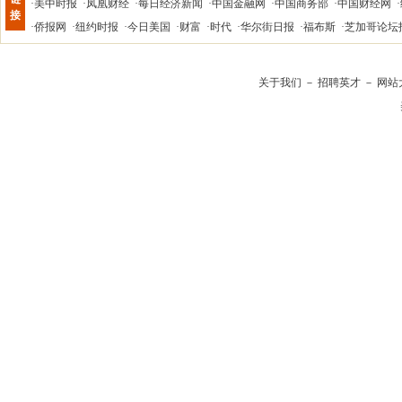
·
美中时报
·
凤凰财经
·
每日经济新闻
·
中国金融网
·
中国商务部
·
中国财经网
·
接
·
侨报网
·
纽约时报
·
今日美国
·
财富
·
时代
·
华尔街日报
·
福布斯
·
芝加哥论坛
关于我们
－
招聘英才
－
网站