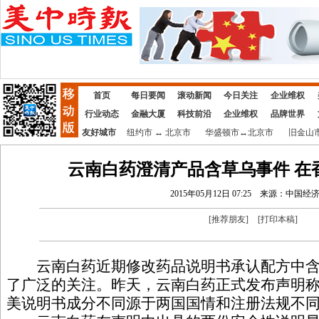
首页
每日要闻
滚动新闻
今日关注
企业维权
行业动态
金融大厦
科技前沿
企业维权
品牌世界
友好城市
纽约市
↔
北京市
华盛顿市
↔
北京市
旧金山
云南白药澄清产品含草乌事件 在
2015年05月12日 07:25
来源：中国经
[
推荐朋友
]
[
打印本稿
]
云南白药近期修改药品说明书承认配方中含
了广泛的关注。昨天，云南白药正式发布声明
美说明书成分不同源于两国国情和注册法规不