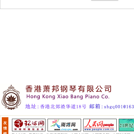
友
情
链