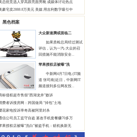
美总统竞选人穿高跟亮面男靴 成媒体讨论热点
美豪宅卖2888.8万美元 美媒:用吉利数字吸引中
黑色档案
大众新速腾或面临二
如果质检总局经过测试
评估，认为一汽-大众的召
回措施不能消除安全...
苹果授权店被曝”洗
中新网4月7日电 (IT频
道 张司南)近日，中新网IT
频道接到多位网友投...
商标侵权超市售假“西湖龙井”败诉
消费者诉搜房网：跨国做局 “掉包”土地
樱花家电投诉率奇高被阿里封杀
通信公司员工监守自盗 篡改手机套餐赚70多万
苹果授权店被曝”洗白”被盗手机：赃机换新无