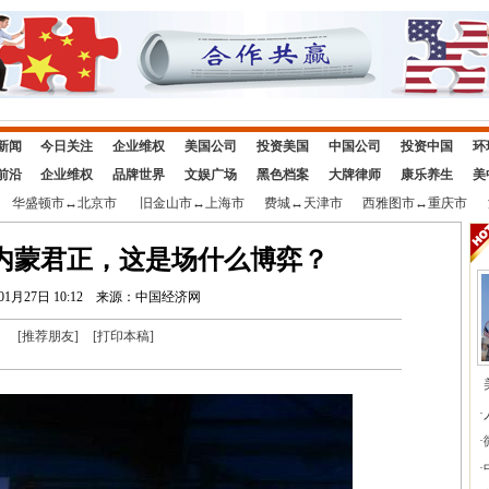
新闻
今日关注
企业维权
美国公司
投资美国
中国公司
投资中国
环
前沿
企业维权
品牌世界
文娱广场
黑色档案
大牌律师
康乐养生
美
华盛顿市
↔
北京市
旧金山市
↔
上海市
费城
↔
天津市
西雅图市
↔
重庆市
内蒙君正，这是场什么博弈？
01月27日 10:12
来源：中国经济网
[
推荐朋友
]
[
打印本稿
]
·
·
·