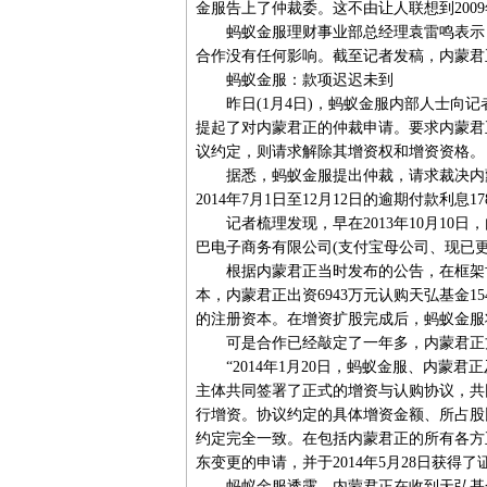
金服告上了仲裁委。这不由让人联想到200
蚂蚁金服理财事业部总经理袁雷鸣表示，
合作没有任何影响。截至记者发稿，内蒙君
蚂蚁金服：款项迟迟未到
昨日(1月4日)，蚂蚁金服内部人士向记者
提起了对内蒙君正的仲裁申请。要求内蒙君
议约定，则请求解除其增资权和增资资格。
据悉，蚂蚁金服提出仲裁，请求裁决内蒙君
2014年7月1日至12月12日的逾期付款利息1
记者梳理发现，早在2013年10月10
巴电子商务有限公司(支付宝母公司、现已
根据内蒙君正当时发布的公告，在框架协议中
本，内蒙君正出资6943万元认购天弘基金15
的注册资本。在增资扩股完成后，蚂蚁金服将
可是合作已经敲定了一年多，内蒙君正
“2014年1月20日，蚂蚁金服、内蒙君
主体共同签署了正式的增资与认购协议，共
行增资。协议约定的具体增资金额、所占股比
约定完全一致。在包括内蒙君正的所有各方正
东变更的申请，并于2014年5月28日获得
蚂蚁金服透露，内蒙君正在收到天弘基金