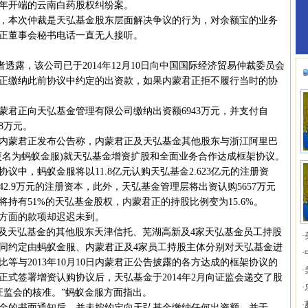
9年开端的云南白药股权纠纷案。
本次仲裁是天弘基金股东层面解决争议的行为，对余额宝的业务
正董事会秘书电话一直无人接听。
透露，该公司已于2014年12月10日向中国国际经济贸易仲裁委员会
正缴纳此前协议中约定的出资款，如果内蒙君正拒不履行当时的协
正向天弘基金管理有限公司缴纳出资额6943万元，并支付自
78万元。
日，内蒙君正发布公告称，内蒙君正及天弘基金其他股东与浙江阿里巴
更名为蚂蚁金服)就天弘基金增资扩股和全面业务合作达成框架协议。
，蚂蚁金服将以11.8亿元认购天弘基金2.623亿元的注册资
42.9万元的注册资本，此外，天弘基金管理层将出资认购5657万元
持有51%的天弘基金股权，内蒙君正的持股比例变为15.6%。
方面的款项却迟迟未到。
正及天弘基金的其他股东天津信托、芜湖高新及4家天弘基金员工持股
·
同约定由蚂蚁金服、内蒙君正及4家员工持股主体分别对天弘基金进
·
等与2013年10月10日内蒙君正公告披露的各方达成的框架协议的
·
式签署增资认购协议后，天弘基金于2014年2月向证监会递交了股
·
了证监会的核准。”蚂蚁金服方面指出。
·
的书面通知后，并未按约定向天弘基金缴纳任何出资额，并于