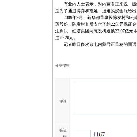
有业内人士表示，对内蒙君正来说，缴纳不
是为了通过博弈和拖延，逼迫蚂蚁金服给出
2009年9月，新华都董事长陈发树和云南
药股份，陈发树其后支付了约22亿元保证金
法判决，红塔集团向陈发树退换22.07亿元
过79.20元。
记者昨日多次致电内蒙君正董秘的固话，
分享按钮
评论
验证
码