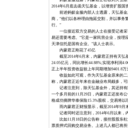
2014年6月底去函天弘基金，以增资扩股
前述蚂蚁金服内部人士透露，天弘基金及协
商，“他们以各种理由拖延交割，并以事务
行。”
一位接近双方交易的人士在接受记者采访
易还需要考虑。“它是一家民营企业，按理
天津信托是国有企业。”该人士表示。
内蒙君正刚花了45亿
截至2014年6月末，内蒙君正持有天弘基
24.05亿元，同比增长44.88%;实现净利
正上半年投资收益较上年同期增加9401.8万
收益如此可观，作为天弘基金原来的二股
称，内蒙君正近年来在金融业布局颇多，可
记者注意到，除天弘基金外，其还持有国都证
一个多月前的11月29日，内蒙君正还发布公
格成功摘牌华泰保险15.3%股权，交易将
而内蒙君正财报显示，截至2014年9月末
记者同时还注意到，2014年6月以来，
比如11月18日的公告称，接控股股东杜
票质押式回购交易业务。上述几人都已将所