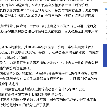
国资评估存在问题为由，要求天弘基金及相关各方停止增资扩股。
议各方在2014年7月至11月期间，多次与内蒙君正进行沟通与协
·
繁忙等理由为名拒绝参加各方的协商与沟通，使得协议无法继续履
·
时透露，内蒙君正方面给出的理由是国有资产出现问题，这项交
·
应该好好去跟蚂蚁金服合作获得更大的收益，而天弘基金股东中只有
·
·
金36%的股权。其2014年半年报显示，公司上半年实现营业收入
润4.06亿元，同比增长59.85%。受益于天弘基金高速增长的业绩，内蒙君
元，增幅超过100倍。
东，内蒙君正为何迟迟不缴纳增资款?一位业内人士则向记者分析
能导致公司资金紧张。
券0.95%的股权、乌海银行股份有限公司3.99%的股权。就在
告称其与子公司参加了华泰保险股权竞价转让，共以45.04亿元的价
以现金形式进行。
，内蒙君正现金加应收票据等流动资产合计只有28.4亿元。
内蒙君正多次发布关于股东股权质押的公告。
江涛及股东田秀英通知，杜江涛，田秀英与国信证券办理完成了股
持股份超过90%的部分进行了质押。