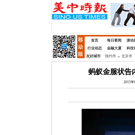
首页
每日要闻
滚动
行业动态
金融大厦
科技
友好城市
纽约市
↔
北京市
蚂蚁金服状告
2015年