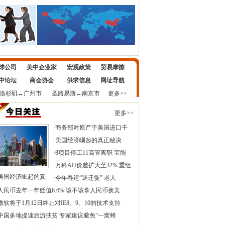
球公司
美中企业家
宏观政策
贸易摩擦
中论坛
商会协会
供求信息
网址导航
洛杉矶
↔
广州市
圣路易斯
↔
南京市
更多>>
更多>>
·
商务部对原产于美国进口干
·
美国经济崛起的真正秘决
·
8项目停工11高管离职 宝能
·
万科AH价差扩大至32% 重组
美国经济崛起的真
·
今年春运“逆迁徙” 老人
人民币去年一年贬值6.6% 该不该拿人民币换美
微软将于1月12日终止对IE8、9、10的技术支持
中国多地提速旅游扶贫 专家建议避免“一窝蜂