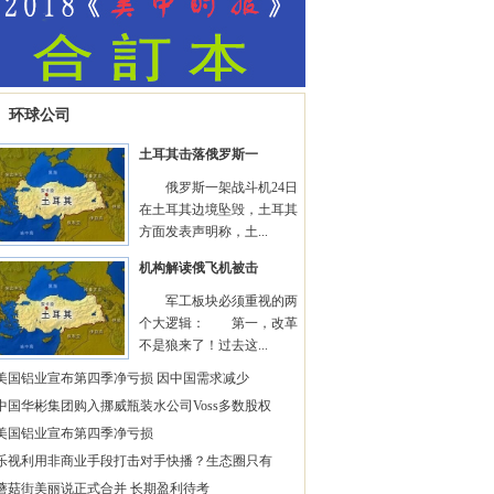
环球公司
土耳其击落俄罗斯一
俄罗斯一架战斗机24日
在土耳其边境坠毁，土耳其
方面发表声明称，土...
机构解读俄飞机被击
军工板块必须重视的两
个大逻辑： 第一，改革
不是狼来了！过去这...
美国铝业宣布第四季净亏损 因中国需求减少
中国华彬集团购入挪威瓶装水公司Voss多数股权
美国铝业宣布第四季净亏损
乐视利用非商业手段打击对手快播？生态圈只有
蘑菇街美丽说正式合并 长期盈利待考