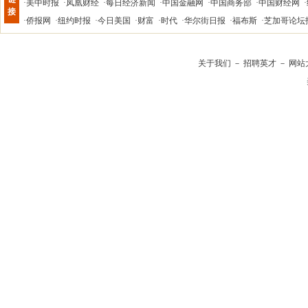
·
美中时报
·
凤凰财经
·
每日经济新闻
·
中国金融网
·
中国商务部
·
中国财经网
·
接
·
侨报网
·
纽约时报
·
今日美国
·
财富
·
时代
·
华尔街日报
·
福布斯
·
芝加哥论坛
关于我们
－
招聘英才
－
网站