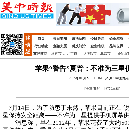
首页
每日要闻
滚动新闻
今日关注
企业维权
行业动态
金融大厦
科技前沿
企业维权
品牌世界
友好城市
纽约市
↔
北京市
华盛顿市
↔
北京市
旧金山
苹果“警告”夏普：不准为三星
2015年01月27日 10:09
来源：中国经
[
推荐朋友
]
[
打印本稿
]
7月14日，为了防患于未然，苹果目前正在“
星保持安全距离——不许为三星提供手机屏幕
消息称，早在2012年，苹果花费了大约500亿