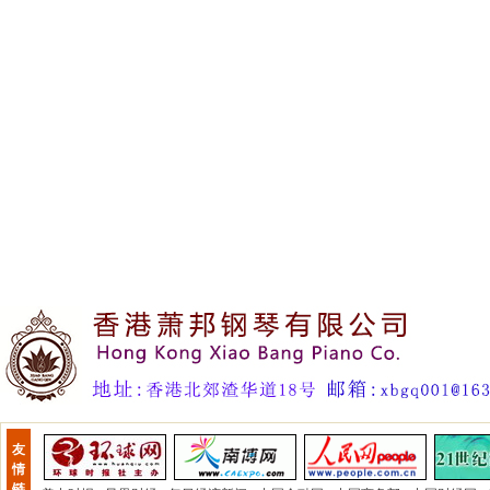
友
情
链