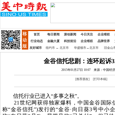
首页
每日要闻
滚动新闻
今日关注
企业维权
行业动态
金融大厦
科技前沿
企业维权
品牌世界
友好城市
纽约市
↔
北京市
华盛顿市
↔
北京市
旧金山
金谷信托悲剧：连环起诉3
2015年01月27日 10:07
来源：中国经
[
推荐朋友
]
[
打印本稿
]
信托行业已进入“多事之秋”。
21世纪网获得独家爆料，中国金谷国际信
称“金谷信托”)发行的“金谷·向日葵3号中小