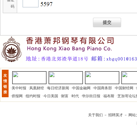
验证
码
提交
友
情
链
·
美中时报
·
凤凰财经
·
每日经济新闻
·
中国金融网
·
中国商务部
·
中国财经网
·
接
·
侨报网
·
纽约时报
·
今日美国
·
财富
·
时代
·
华尔街日报
·
福布斯
·
芝加哥论坛
关于我们
－
招聘英才
－
网站