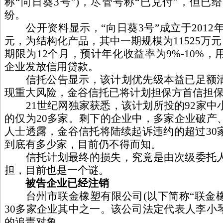
称“向日葵3号”)，尽管号称“已兑付”，但
纷。
公开资料显示，“向日葵3号”成立于2012年8
元，为结构化产品，其中一期规模为11525万元
期限为12个月，预计年化收益率为9%-10%
企业发放信用贷款。
信托公告显示，该计划优先级本益已足额清
现重大风险，金谷信托已将计划担保方首信担
21世纪网独家获悉，该计划所投的92家中
的仅为20多家。剩下的企业中，多家企业破产
人士透露，金谷信托将陆续起诉违约的超过30
到底有多少家，目前仍不得而知。
信托计划最终的损失，究竟是由次级委托人
担，目前也是一个谜。
被告企业已经注销
台州市联金橡塑有限公司(以下简称“联金橡塑
30多家企业其中之一。该公司法定代表人李小
的追责对象。