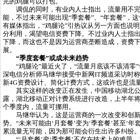
完的鸡腿可以打包。
调侃的同时，有业内人士指出，流量用不完
能，不过未来可能出现“季套餐”、“年套餐”，
有媒体指出，“鸡腿论”引热议从另一方面也说
分利用，渴望电信资费下降。不过业内人士指
下降，而这也不是因为运营商垄断造成，资费
展。
“季度套餐”或成未来趋势
“鸡腿论”最近火了，“流量月底该不该清零”
深电信分析师马继华接受中新网IT频道采访时
新4G资费设计、简化计费方式，这或许也是流
其实这样的改变正在发生，中国移动湖北公
露，湖北移动正对计费系统进行改造，上半年
个季度内，流量可挪用。
马继华认为，这是运营商的一次改变和创新
势。“未来可能由‘月套餐’变为‘季套餐’甚至‘
累流量无可能，因为那可能会衍生出许多纠纷。
“‘月套餐’变‘季套餐’不存在技术上的难题