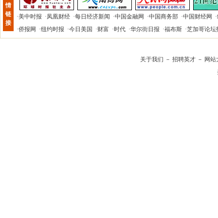
情
链
·
美中时报
·
凤凰财经
·
每日经济新闻
·
中国金融网
·
中国商务部
·
中国财经网
·
接
·
侨报网
·
纽约时报
·
今日美国
·
财富
·
时代
·
华尔街日报
·
福布斯
·
芝加哥论坛
关于我们
－
招聘英才
－
网站