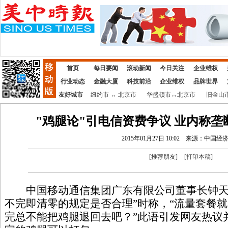
首页
每日要闻
滚动新闻
今日关注
企业维权
行业动态
金融大厦
科技前沿
企业维权
品牌世界
友好城市
纽约市
↔
北京市
华盛顿市
↔
北京市
旧金山
"鸡腿论"引电信资费争议 业内称
2015年01月27日 10:02
来源：中国经
[
推荐朋友
]
[
打印本稿
]
中国移动通信集团广东有限公司董事长钟天
不完即清零的规定是否合理”时称，“流量套餐
完总不能把鸡腿退回去吧？”此语引发网友热议