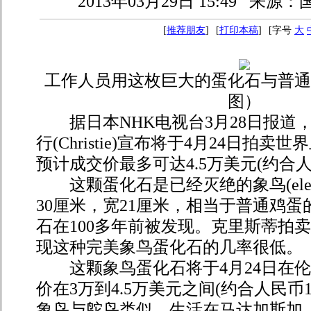
2013年03月29日 15:49
来源：
[
推荐朋友
]
[
打印本稿
]
[字号
大
工作人员用这枚巨大的蛋化石与普通
图）
据日本NHK电视台3月28日报道
行(Christie)宣布将于4月24日拍
预计成交价最多可达4.5万美元(约合人
这颗蛋化石是已经灭绝的象鸟(elephan
30厘米，宽21厘米，相当于普通鸡蛋
石在100多年前被发现。克里斯蒂拍
现这种完美象鸟蛋化石的几率很低。
这颗象鸟蛋化石将于4月24日在伦
价在3万到4.5万美元之间(约合人民币1
象鸟与鸵鸟类似，生活在马达加斯加