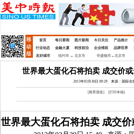
首页
每日要闻
图片新闻
今日关注
产品推介
行业动态
金融大厦
科技前沿
企业维权
品牌世界
友好城市
纽约市 ↔ 北京市
华盛顿市↔北京市
世界最大蛋化石将拍卖 成交价或达
2013年03月30日 09:29
来源：国际在
[
推荐朋友
]
[
打印本稿
]
世界最大蛋化石将拍卖 成交价或