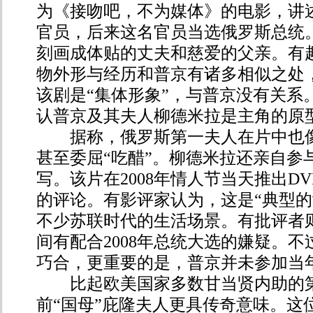
为《接吻吧，不为媒体》的电影，讲
官员，后来这名官员当选俄罗斯总统
刻画成体贴的丈夫和慈爱的父亲。有
物外形与经历和普京有诸多相似之处
该剧是“集体形象”，与普京没有关系
认普京及其夫人柳德米拉是主角的原
据称，俄罗斯第一夫人在片中也像
甚至委屈“吃醋”。柳德米拉还亲自参
写。该片在2008年情人节当天推出D
的评论。有影评家认为，这是“典型的
不少苏联时代的生活场景。有批评者则
间有配合2008年总统大选的嫌疑。
巧合，更重要的是，普京并未参加当
比起欧美国家多数甘当贤内助的第
前“国母”庇隆夫人更具传奇意味。这