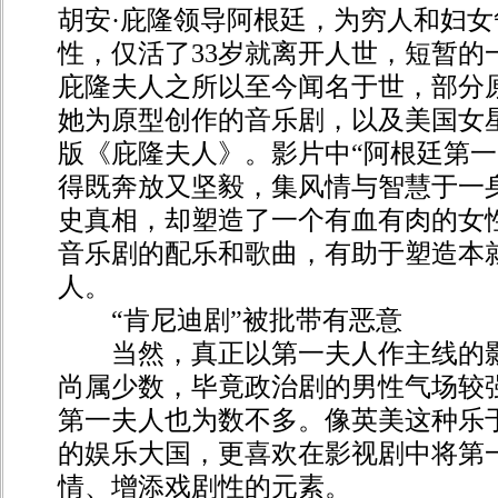
胡安·庇隆领导阿根廷，为穷人和妇
性，仅活了33岁就离开人世，短暂的
庇隆夫人之所以至今闻名于世，部分
她为原型创作的音乐剧，以及美国女
版《庇隆夫人》。影片中“阿根廷第一
得既奔放又坚毅，集风情与智慧于一
史真相，却塑造了一个有血有肉的女
音乐剧的配乐和歌曲，有助于塑造本
人。
“肯尼迪剧”被批带有恶意
当然，真正以第一夫人作主线的影
尚属少数，毕竟政治剧的男性气场较
第一夫人也为数不多。像英美这种乐
的娱乐大国，更喜欢在影视剧中将第
情、增添戏剧性的元素。