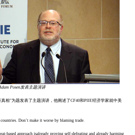
Adam Posen发表主题演讲
济真相”为题发表了主题演讲，他阐述了CF40和PIIE经济学家就中美
ountries. Don’t make it worse by blaming trade.
-based approach isalready proving self-defeating and already harming