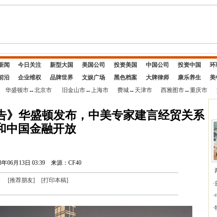
新闻
今日关注
新型大国
美国公司
投资美国
中国公司
投资中国
环
前沿
企业维权
品牌世界
文娱广场
黑色档案
大牌律师
康乐养生
美
华盛顿市
↔
北京市
旧金山市
↔
上海市
费城
↔
天津市
西雅图市
↔
重庆市
E联合报告》华盛顿发布，中美专家建言经贸关系
和中国金融开放
8年06月13日 03:39
来源：CF40
[
推荐朋友
]
[
打印本稿
]
·
·
·