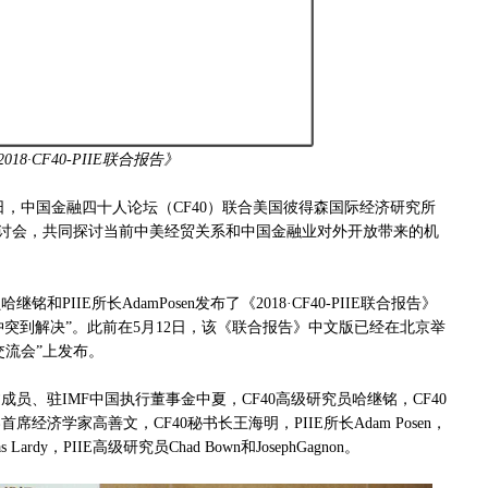
2018·CF40-PIIE联合报告》
，中国金融四十人论坛（CF40）联合美国彼得森国际经济研究所
题研讨会，共同探讨当前中美经贸关系和中国金融业对外开放带来的机
IIE所长AdamPosen发布了《2018·CF40-PIIE联合报告》
突到解决”。此前在5月12日，该《联合报告》中文版已经在北京举
术交流会”上发布。
员、驻IMF中国执行董事金中夏，CF40高级研究员哈继铭，CF40
经济学家高善文，CF40秘书长王海明，PIIE所长Adam Posen，
las Lardy，PIIE高级研究员Chad Bown和JosephGagnon。