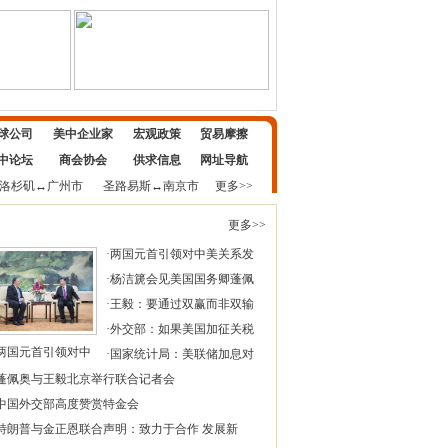
球公司
美中企业家
宏观政策
贸易摩擦
中论坛
商会协会
供求信息
网址导航
洛杉矶
↔
广州市
圣路易斯
↔
南京市
更多>>
更多>>
·
两国元首引领对中美关系发
·
杨洁篪会见美国国务卿蓬佩
·
王毅：要通过双赢而非双输
·
外交部：如果美国加征关税
两国元首引领对中
·
国家统计局：美联储加息对
蓬佩奥与王毅北京举行联合记者会
中国外交部高度赞赏特金会
特朗普与金正恩联合声明：致力于合作 发展新