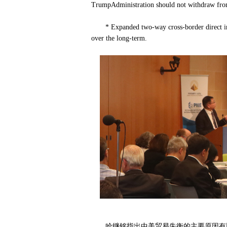
TrumpAdministration should not withdraw from t
* Expanded two-way cross-border direct inve
over the long-term.
哈继铭指出中美贸易失衡的主要原因有以