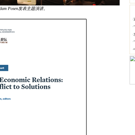
dam Posen发表主题演讲。
·
·
·
·
·