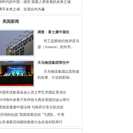
新时代的中国：雄安 探索人类发展的未来之城
携手未来之城，实现合作共赢
美国新闻
调查﹕富士康中国生
劳工监察组织批评亚马
逊（Amazon）的外判...
天马物流集团荣任中
天马物流集团以其快速
的发展、行业的影响...
中国宋庆龄基金会心灵之声艺术团赴美演出
2018海外炎黄子孙拜祖大典在美国旧金山举行
爱彼迎遵循中国法律 与政府分享主机信息
“共同的抗战”美国巡展启动 “飞虎队，中美
山东省新旧动能转换推介会在洛杉矶举行