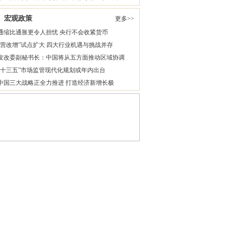
宏观政策
更多>>
通缩比通胀更令人担忧 央行不会收紧货币
“营改增”试点扩大 四大行业机遇与挑战并存
发改委副秘书长：中国将从五方面推动区域协调
“十三五”市场监管现代化规划或年内出台
中国三大战略正全力推进 打造经济新增长极