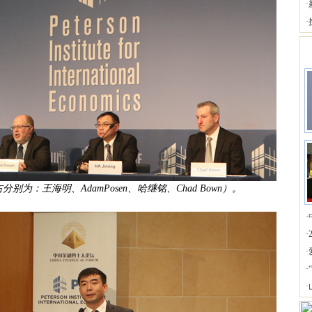
·
·
分别为：王海明、AdamPosen、哈继铭、Chad Bown）。
·
·
·
·
·