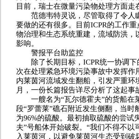
目前，瑞士在微量污染物处理方面走
范德韦特灵说，尽管取得了令人瞩目
要做的还有很多。目前ICPR的工作
物治理和生态系统重建，流域防洪，
影响。
警报平台助监控
除了长期目标，ICPR统一协调下
次在处理紧急环境污染事故中发挥作
内莱茵河流域发生翻船，引发严重环
月，一份长篇报告详尽分析了这起事
一艘名为“瓦尔德霍夫”的货船在
段“罗蕾莱”礁石附近发生侧翻，当时船
为96%的硫酸。最初抽取硫酸的尝试
夫”号船体开始破裂。“我们不得不以
入莱茵河，以避免莱茵河生态受到破坏。