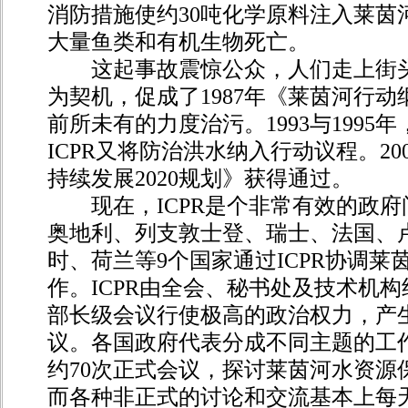
消防措施使约30吨化学原料注入莱茵
大量鱼类和有机生物死亡。
这起事故震惊公众，人们走上街头
为契机，促成了1987年《莱茵河行
前所未有的力度治污。1993与1995
ICPR又将防治洪水纳入行动议程。20
持续发展2020规划》获得通过。
现在，ICPR是个非常有效的政府
奥地利、列支敦士登、瑞士、法国、
时、荷兰等9个国家通过ICPR协调莱
作。ICPR由全会、秘书处及技术机
部长级会议行使极高的政治权力，产
议。各国政府代表分成不同主题的工
约70次正式会议，探讨莱茵河水资源
而各种非正式的讨论和交流基本上每