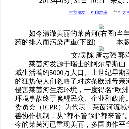
2013年03月31日 10:11
来源
[
推荐朋友
]
[
打印本稿
]
[字号
大
如今清澈美丽的莱茵河(右图)当年
药的排入而污染严重(下图) 本版
文/吴陈 唐志强 郭
莱茵河发源于瑞士的阿尔卑斯山，
域生活着约5000万人口。上世纪早
的狂热使人们忽略了对这条欧洲母亲
侵害莱茵河生态环境，一度得名“欧洲
环境事故终于唤醒民众、企业和政府
委员会（ICPR）为代表，莱茵河流
善协作机制，从“都不管”到“都来管
今的莱茵河已重现美丽，多国协作平