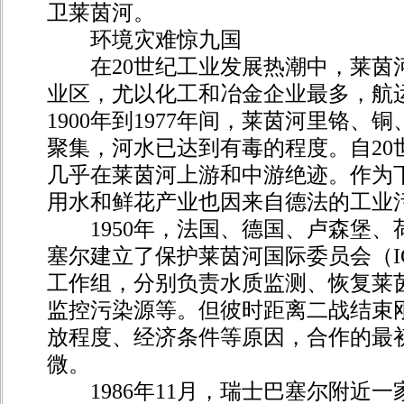
卫莱茵河。
环境灾难惊九国
在20世纪工业发展热潮中，莱茵
业区，尤以化工和冶金企业最多，航
1900年到1977年间，莱茵河里铬、
聚集，河水已达到有毒的程度。自20
几乎在莱茵河上游和中游绝迹。作为
用水和鲜花产业也因来自德法的工业
1950年，法国、德国、卢森堡、
塞尔建立了保护莱茵河国际委员会（I
工作组，分别负责水质监测、恢复莱
监控污染源等。但彼时距离二战结束
放程度、经济条件等原因，合作的最
微。
1986年11月，瑞士巴塞尔附近一