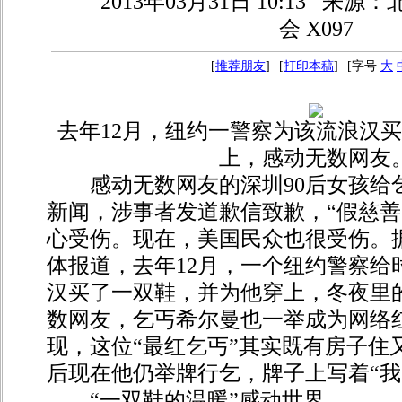
2013年03月31日 10:13
来源：
会 X097
[
推荐朋友
]
[
打印本稿
]
[字号
大
去年12月，纽约一警察为该流浪汉
上，感动无数网友
感动无数网友的深圳90后女孩给
新闻，涉事者发道歉信致歉，“假慈善
心受伤。现在，美国民众也很受伤。
体报道，去年12月，一个纽约警察给
汉买了一双鞋，并为他穿上，冬夜里
数网友，乞丐希尔曼也一举成为网络
现，这位“最红乞丐”其实既有房子住
后现在他仍举牌行乞，牌子上写着“我
“一双鞋的温暖”感动世界