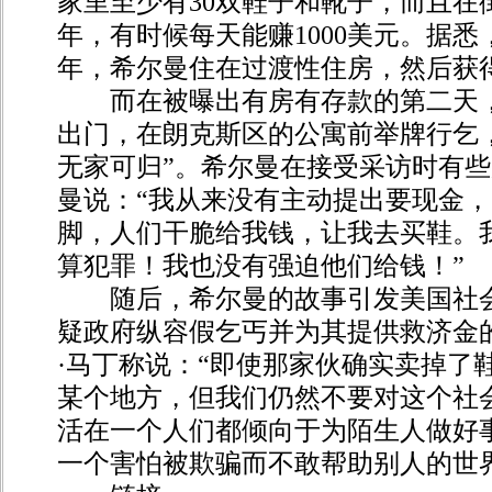
家里至少有30双鞋子和靴子，而且在
年，有时候每天能赚1000美元。据悉，从
年，希尔曼住在过渡性住房，然后获
而在被曝出有房有存款的第二天，
出门，在朗克斯区的公寓前举牌行乞
无家可归”。希尔曼在接受采访时有些
曼说：“我从来没有主动提出要现金
脚，人们干脆给我钱，让我去买鞋。
算犯罪！我也没有强迫他们给钱！”
随后，希尔曼的故事引发美国社会
疑政府纵容假乞丐并为其提供救济金
·马丁称说：“即使那家伙确实卖掉了
某个地方，但我们仍然不要对这个社
活在一个人们都倾向于为陌生人做好
一个害怕被欺骗而不敢帮助别人的世