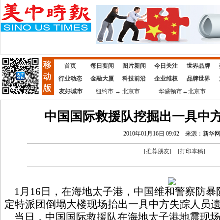
首页
每日要闻
图片新闻
今日关注
世界品牌
行业动态
金融大厦
科技前沿
企业维权
品牌世界
友好城市
纽约市 ↔ 北京市
华盛顿市↔北京市
中国国际救援队挖掘出一具中
2010年01月16日 09:02
来源：新华
[
推荐朋友
]
[
打印本稿
]
1月16日，在海地太子港，中国维和警察防暴
定特派团倒塌大楼现场抬出一具中方失踪人员
当日，中国国际救援队在海地太子港地震现场