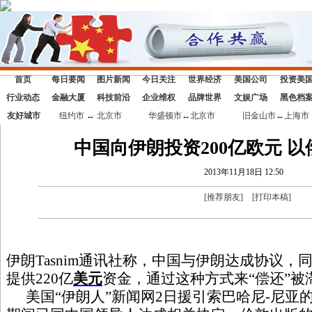
首页
每日要闻
图片新闻
今日关注
世界经济
美国公司
投资美
行业动态
金融大厦
科技前沿
企业维权
品牌世界
文娱广场
黑色档
友好城市
纽约市 ↔ 北京市
华盛顿市↔北京市
旧金山市↔上海市
中国向伊朗投资200亿欧元 
2013年11月18日 12:50
[
推荐朋友
]
[
打印本稿
]
伊朗Tasnim通讯社称，中国与伊朗达成协议
提供220亿
美元
资金，通过这种方式来“偿还”被
美国“伊朗人”新闻网2日援引索巴哈尼-尼亚