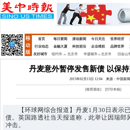
首页
每日要闻
滚动新闻
今日关注
世界经济
行业动态
金融大厦
科技前沿
企业维权
品牌世界
友好城市
纽约市
↔
北京市
华盛顿市
↔
北京市
旧金山
丹麦意外暂停发售新债 以保
2015年02月13日 12:04
来源：中国新
[
推荐朋友
]
[
打印本稿
]
【环球网综合报道】丹麦1月30日表示已
债。英国路透社当天报道称，此举让因瑞郎
冲击。