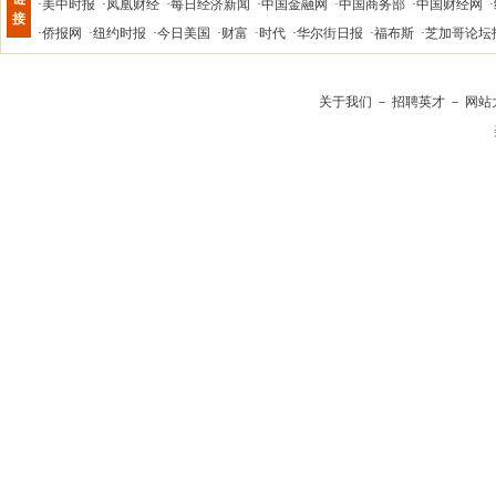
·
美中时报
·
凤凰财经
·
每日经济新闻
·
中国金融网
·
中国商务部
·
中国财经网
·
接
·
侨报网
·
纽约时报
·
今日美国
·
财富
·
时代
·
华尔街日报
·
福布斯
·
芝加哥论坛
关于我们
－
招聘英才
－
网站