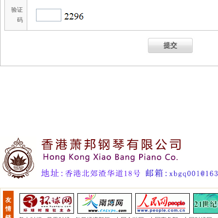
验证
码
提交
友
情
链