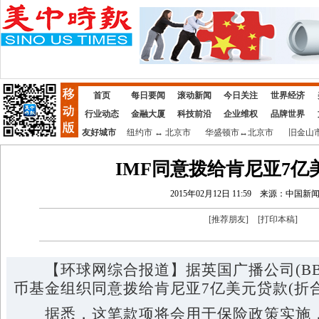
首页
每日要闻
滚动新闻
今日关注
世界经济
行业动态
金融大厦
科技前沿
企业维权
品牌世界
友好城市
纽约市
↔
北京市
华盛顿市
↔
北京市
旧金山
IMF同意拨给肯尼亚7亿
2015年02月12日 11:59
来源：中国新
[
推荐朋友
]
[
打印本稿
]
【环球网综合报道】据英国广播公司(BBC
币基金组织同意拨给肯尼亚7亿美元贷款(折合人
据悉，这笔款项将会用于保险政策实施，