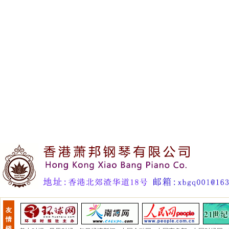
友
情
链