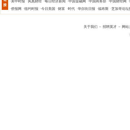
·
美中时报
·
凤凰财经
·
每日经济新闻
·
中国金融网
·
中国商务部
·
中国财经网
·
接
·
侨报网
·
纽约时报
·
今日美国
·
财富
·
时代
·
华尔街日报
·
福布斯
·
芝加哥论坛
关于我们
－
招聘英才
－
网站