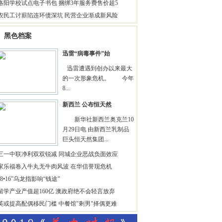
洛阳学校试点电子书包 捆绑3年服务费售价超5
农民工讨薪陷连环债深坑 民营企业渐成新风险
黑色档案
迅雷“病毒事件”始
迅雷遭遇到创办以来最大
的一次形象危机。 今年
8...
新西兰 公布恒天然
新华社新西兰奥克兰10
月29日电 由新西兰乳制品
巨头恒天然集团...
三一中联净利双双锐减 同城企业恶战负面效应
家乐福卷入牛丸无牛肉风波 在华信誉现危机
“8•16”乌龙指影响“钱途”
留学产业产值超160亿 澳政府绝不会轻言放弃
英或提高配偶移民门槛 中餐馆"剩男"择偶更难