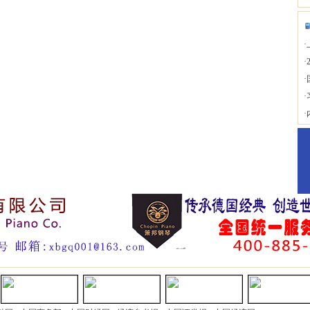
·
·
·
·
·