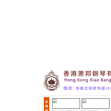
友
情
链