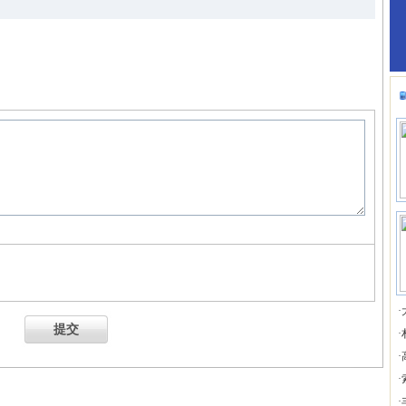
·
提交
·
·
·
·