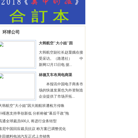
环球公司
大韩航空"大小姐"因
大韩航空副社长赵显娥在接
受采访。（路透社） 中
新网12月15日电 据...
林德叉车布局电商渠
本报讯中国电子商务市
场的快速发展也为外资制造
企业提供了市场开拓...
大韩航空"大小姐"因大闹航班遭检方传唤
朴槿惠支持率创新低 分析称被“幕后干政”拖
高通全球裁员600人 将进行业务转型
索尼中国回应裁员抗议 称方案已调整优化
丰田燃料电池汽车正式上市销售