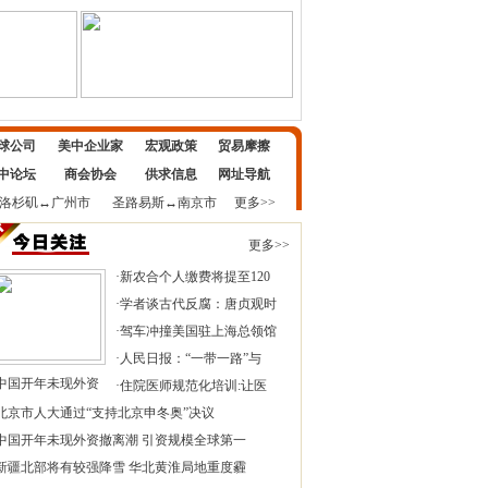
球公司
美中企业家
宏观政策
贸易摩擦
中论坛
商会协会
供求信息
网址导航
洛杉矶
↔
广州市
圣路易斯
↔
南京市
更多>>
更多>>
·
新农合个人缴费将提至120
·
学者谈古代反腐：唐贞观时
·
驾车冲撞美国驻上海总领馆
·
人民日报：“一带一路”与
中国开年未现外资
·
住院医师规范化培训:让医
北京市人大通过“支持北京申冬奥”决议
中国开年未现外资撤离潮 引资规模全球第一
新疆北部将有较强降雪 华北黄淮局地重度霾