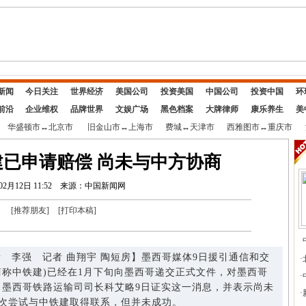
新闻
今日关注
世界经济
美国公司
投资美国
中国公司
投资中国
环
前沿
企业维权
品牌世界
文娱广场
黑色档案
大牌律师
康乐养生
美
华盛顿市
↔
北京市
旧金山市
↔
上海市
费城
↔
天津市
西雅图市
↔
重庆市
已申请赔偿 尚未与中方协商
02月12日 11:52
来源：中国新闻网
[
推荐朋友
]
[
打印本稿
]
李强 记者 曲翔宇 陶短房】墨西哥媒体9日援引通信和交
·
简称中铁建)已经在1月下旬向墨西哥递交正式文件，对墨西哥
·
。墨西哥铁路运输司司长科艾略9日证实这一消息，并表示尚未
·
次尝试与中铁建取得联系，但并未成功。