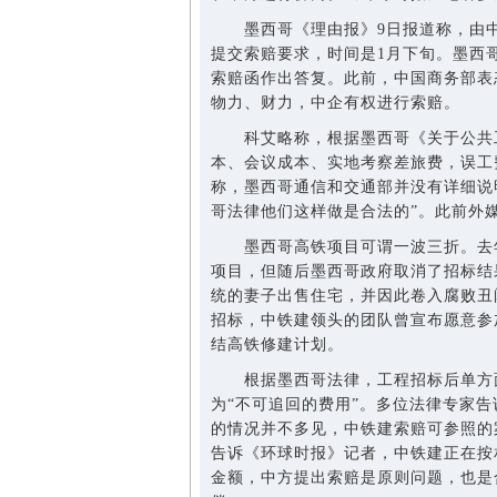
墨西哥《理由报》9日报道称，由中
提交索赔要求，时间是1月下旬。墨西
索赔函作出答复。此前，中国商务部表
物力、财力，中企有权进行索赔。
科艾略称，根据墨西哥《关于公共工
本、会议成本、实地考察差旅费，误工
称，墨西哥通信和交通部并没有详细说
哥法律他们这样做是合法的”。此前外
墨西哥高铁项目可谓一波三折。去年
项目，但随后墨西哥政府取消了招标结
统的妻子出售住宅，并因此卷入腐败丑
招标，中铁建领头的团队曾宣布愿意参
结高铁修建计划。
根据墨西哥法律，工程招标后单方面
为“不可追回的费用”。多位法律专家
的情况并不多见，中铁建索赔可参照的
告诉《环球时报》记者，中铁建正在按
金额，中方提出索赔是原则问题，也是