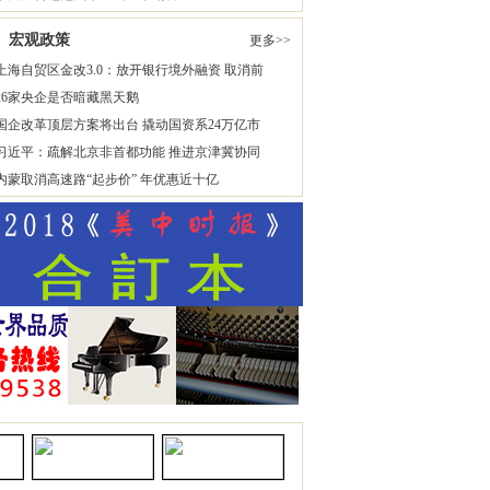
宏观政策
更多>>
上海自贸区金改3.0：放开银行境外融资 取消前
26家央企是否暗藏黑天鹅
国企改革顶层方案将出台 撬动国资系24万亿市
习近平：疏解北京非首都功能 推进京津冀协同
内蒙取消高速路“起步价” 年优惠近十亿