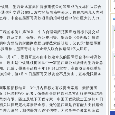
·
铁建、墨西哥比嘉集团特雅建筑公司等组成的投标团队联合
·
哥通信和交通部在9日发布的新闻稿中表示，将在未来几天内对
态称，中企在墨西哥高铁项目的招标过程中付出巨大的人力、
程的条例》第70条，中方合理索赔范围应包括标书提交成
费，以及文具、保安、办公费用等。墨西哥《金融报》报道
明中方领衔的财团到底提出哪些索赔明细，仅表示“根据墨西
媒报道称，墨西哥将向中企牵头联合体赔偿1亿人民币。
11月3日，墨西哥宣布由中铁建牵头的国际联合体中标高铁
果，理由是中铁建领衔团队中一家墨西哥公司涉嫌向墨西哥总
闻。此后，墨西哥政府今年1月14日宣布，高铁项目开始重新
加招标，但1月30日墨西哥又以资金不足为由，宣布无限期冻
·
·
取消招标结果，3个月内投标方有权提出索赔，索赔范围
·
告诉《环球时报》记者，像墨西哥这样政府单方面取消中标结果
案例有限。隧道及地下工程专家、中国工程院院士王梦恕10日
·
相关法律规定核算索赔金额。无论墨西哥是否有能力支付赔偿
·
合理合法的，相信墨方会遵守信誉，为涉事中企做出相应赔