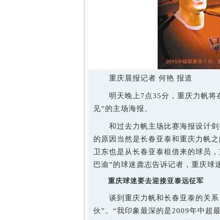
重庆晨报记者 何艳 报道
明天晚上7点35分，重庆力帆将在
见”的主场海报。
和过去力帆主场比赛海报设计剑拔
的原因当然是长春亚泰和重庆力帆之
卫东也是从长春亚泰租借来的球员，
巴渝”的球迷龚志告诉记者，重庆球
重庆球迷要去迎接亚泰远征军
谈到重庆力帆和长春亚泰的关系，
伙”。“我印象最深的是2009年中