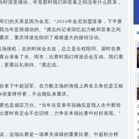
我当时深受感动，毕竟那时我们和亚泰之间没有什么联系，
的关系是因为金尼。“2010年金尼加盟亚泰，下半赛
我当年是很感动的。”龚志向记者回忆起力帆和亚泰之间
重庆，重庆球迷也组织了规模盛大的接待活动。
场接机，走的时候会去送，总之是全程陪同。届时在奥
看台准备了水、雨衣，比赛时我们球迷还会互动。我们重
，更要以礼相待。”龚志说。
合拿下中超冠军。在力帆主场的海报上两名主角也是王栋
4张黄牌停赛，不会随队来重庆。
也是感叹万分。“当年在亚泰夺冠确实是我人生中辉煌
·
比赛时肯定会不念旧情，力争在本场比赛中好好表现。”
·
·
·
，这场比赛是一场事关保级的重要比赛。中超积分榜
·