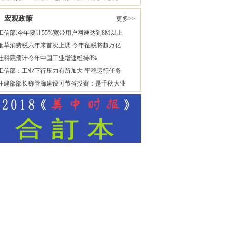
宏观政策
更多>>
工信部:今年要让55%宽带用户网速达到8M以上
烟草消费税六年来首次上调 今年征税将超万亿
社科院预计今年中国工业增速维持8%
工信部：工业下行压力有所加大 平稳运行任务
住建部部长称管廊建设可节省投资：是千秋大业