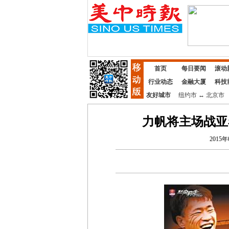
首页
每日要闻
滚动
行业动态
金融大厦
科技
友好城市
纽约市
↔
北京市
力帆将主场战亚
2015年