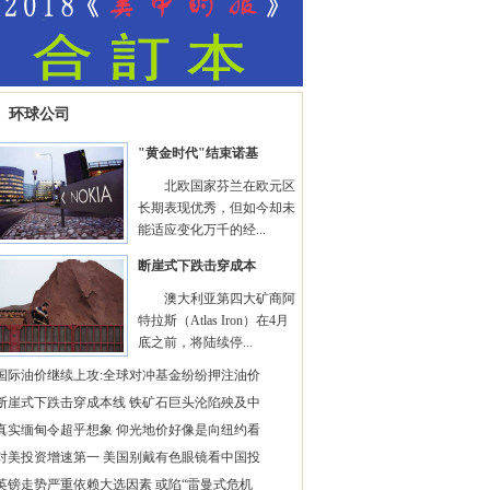
环球公司
"黄金时代"结束诺基
北欧国家芬兰在欧元区
长期表现优秀，但如今却未
能适应变化万千的经...
断崖式下跌击穿成本
澳大利亚第四大矿商阿
特拉斯（Atlas Iron）在4月
底之前，将陆续停...
国际油价继续上攻:全球对冲基金纷纷押注油价
断崖式下跌击穿成本线 铁矿石巨头沦陷殃及中
真实缅甸令超乎想象 仰光地价好像是向纽约看
对美投资增速第一 美国别戴有色眼镜看中国投
英镑走势严重依赖大选因素 或陷“雷曼式危机