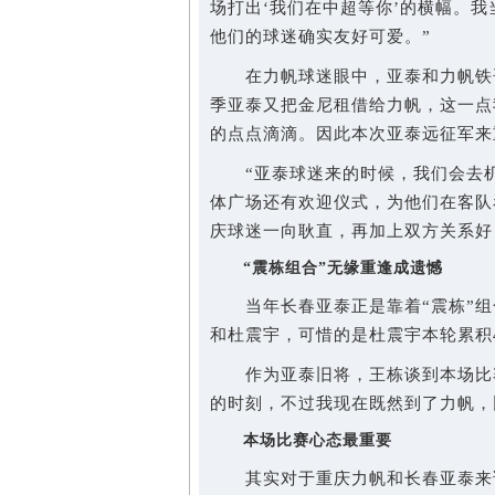
场打出‘我们在中超等你’的横幅。
他们的球迷确实友好可爱。”
在力帆球迷眼中，亚泰和力帆铁哥们
季亚泰又把金尼租借给力帆，这一点
的点点滴滴。因此本次亚泰远征军来
“亚泰球迷来的时候，我们会去机
体广场还有欢迎仪式，为他们在客队
庆球迷一向耿直，再加上双方关系好
“震栋组合”无缘重逢成遗憾
当年长春亚泰正是靠着“震栋”组
和杜震宇，可惜的是杜震宇本轮累积
作为亚泰旧将，王栋谈到本场比赛
的时刻，不过我现在既然到了力帆，
本场比赛心态最重要
其实对于重庆力帆和长春亚泰来说