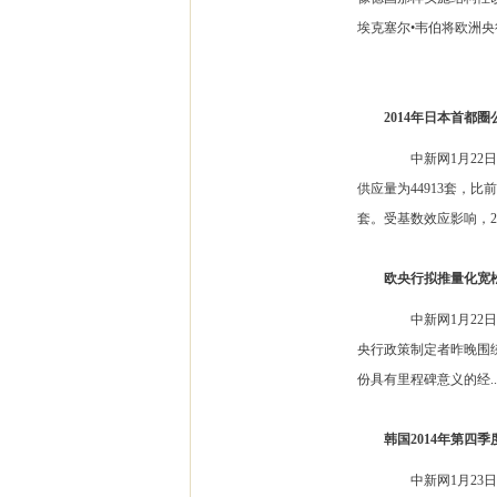
埃克塞尔•韦伯将欧洲央行.
2014年日本首都圈
中新网1月22日电 
供应量为44913套，
套。受基数效应影响，2014
欧央行拟推量化宽松
中新网1月22日电 
央行政策制定者昨晚围
份具有里程碑意义的经..
韩国2014年第四
中新网1月23日电 