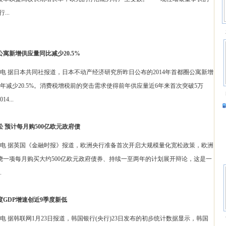
..
公寓新增供应量同比减少20.5%
据日本共同社报道，日本不动产经济研究所昨日公布的2014年首都圈公寓新增
比前年减少20.5%。消费税增税前的突击需求使得前年供应量近6年来首次突破5万
...
 预计每月购500亿欧元政府债
据英国《金融时报》报道，欧洲央行准备首次开启大规模量化宽松政策，欧洲
绕一项每月购买大约500亿欧元政府债券、持续一至两年的计划展开辩论，这是一
.
季度GDP增速创近9季度新低
据韩联网1月23日报道，韩国银行(央行)23日发布的初步统计数据显示，韩国