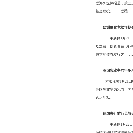
据海外媒体报道，成立三
基金领投。 据悉...
欧洲量化宽松预期
中新网1月21日电 
划之前，投资者在1月
最大的债券发行之一，..
英国失业率六年多
本报伦敦1月21日电 
英国失业率为5.8%，
2014年9...
德国央行前行长敦
中新网1月22日电 
像德国那样实施结构性