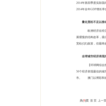
2014年第四季度实际国
2014年全年GDP增长率也
量化宽松不足以推
欧洲经济在经历了艰
展缓慢的结构改革，亟
宽松(QE)政策，但最终的效
全球城市经济表现
【环球网综合报道】据
50个经济表现最佳的
市。 澳门以博彩和旅游
共(
9
)页
首 页
上一