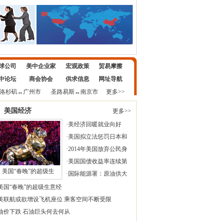
球公司
美中企业家
宏观政策
贸易摩擦
中论坛
商会协会
供求信息
网址导航
洛杉矶
↔
广州市
圣路易斯
↔
南京市
更多>>
美国经济
更多>>
·
美经济回暖就业向好
·
美国拟立法惩罚日本和
·
2014年美国放弃公民身
·
美国国债收益率连续第
美国“春晚”的超级生
·
国际能源署：原油供大
美国“春晚”的超级生意经
美联航或欲增设飞机座位 乘客空间不断受限
油价下跌 石油巨头何去何从