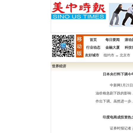
首页
每日要闻
滚动
行业动态
金融大厦
科技
友好城市
纽约市
↔
北京市
世界经济
日本央行料下调今
中新网1月21日电 
油价格急剧下跌的影响，
作出下调。虽然进一步..
印度电商成投资热土 
证券时报记者 吴家