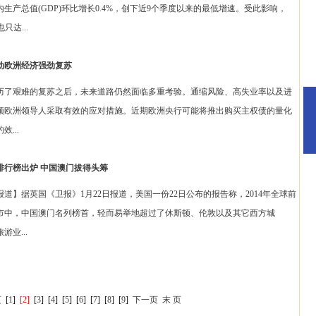
内生产总值(GDP)环比增长0.4%，创下近9个季度以来的最低增速。受此影响，
只达...
动欧洲经济强劲复苏
难的复苏之后，未来道路仍然面临多重考验。通缩风险、高失业率以及进
须欧洲领导人采取有效的应对措施。近期欧洲央行可能将推出购买主权债的量化
...
排行榜出炉 中国澳门拔得头筹
英国《卫报》1月22日报道，美国一份22日公布的报告称，2014年全球前
城市中，中国澳门名列榜首，轻而易举地超过了休斯顿、伦敦以及其它西方城
业...
页
[
1
]
[2]
[
3
]
[
4
]
[
5
]
[
6
]
[
7
]
[
8
]
[
9
]
下一页
末 页