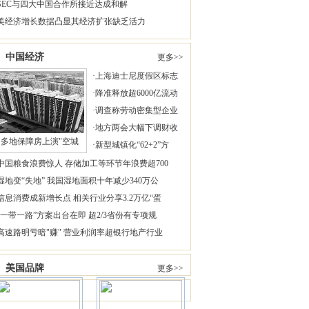
SEC与四大中国合作所接近达成和解
美经济增长数据凸显其经济扩张缺乏活力
中国经济
更多>>
·
上海迪士尼度假区标志
·
降准释放超6000亿流动
·
调查称劳动密集型企业
·
地方两会大幅下调财收
多地保障房上演"空城
·
新型城镇化“62+2”方
中国粮食浪费惊人 存储加工等环节年浪费超700
湿地变“失地” 我国湿地面积十年减少340万公
信息消费成新增长点 相关行业分享3.2万亿“蛋
“一带一路”方案出台在即 超2/3省份有专项规
高速路明亏暗"赚" 营业利润率超银行地产行业
美国品牌
更多>>