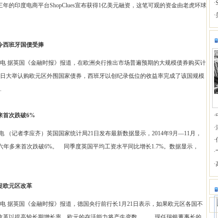
·
年的印度电商平台ShopClues宣布获得1亿美元融资，这笔可观的资金由老虎环球
·
令西班牙国债受捧
据英国《金融时报》报道，在欧洲央行推出市场普遍预期的大规模债券购买计
20日大举认购欧元区外围国家债券，西班牙以创纪录低位的收益率完成了该国规模
.
来首次跌破6%
·
·
（记者李应齐）英国国家统计局21日发布最新数据显示，2014年9月—11月，
·
为六年多来首次跌破6%。 同季度英国平均工资水平同比增长1.7%。数据显示，
·
·
促欧元区改革
据英国《金融时报》报道，德国央行前行长1月21日表示，如果欧元区各国不
改革以提高较长期增长率，欧元的存活能力将产生变数。 现任瑞银董事长的