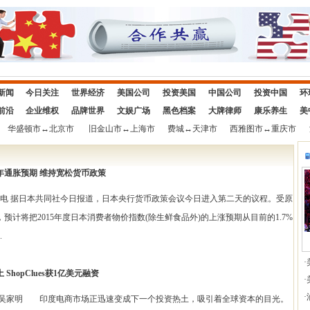
新闻
今日关注
世界经济
美国公司
投资美国
中国公司
投资中国
环
前沿
企业维权
品牌世界
文娱广场
黑色档案
大牌律师
康乐养生
美
华盛顿市
↔
北京市
旧金山市
↔
上海市
费城
↔
天津市
西雅图市
↔
重庆市
年通胀预期 维持宽松货币政策
据日本共同社今日报道，日本央行货币政策会议今日进入第二天的议程。受原
预计将把2015年度日本消费者物价指数(除生鲜食品外)的上涨预期从目前的1.7%
.
·
ShopClues获1亿美元融资
·
·
明 印度电商市场正迅速变成下一个投资热土，吸引着全球资本的目光。